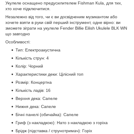
Укулеле оснащено предусилителем Fishman Kula, для тих,
хто хоче підключитися.
Незалежно від того, чи є ви досвідченим музикантом або
хочете взяти в руки свій перший інструмент, одне вірно: ви
зможете зіграти на укулеле Fender Billie Eilish Ukulele BLK WN
що завгодно
Особливості:
Тип: Електроакустична
Кількість струн: 4
Колір: Чорний
Характеристики деки: Цілісний топ
Розмір: Концертна
Кількість ладів: 16
Верхня дека: Сапеле
Нижня дека: Сапеле
Бічні панелі (обичайка): Сапеле
Гриф (з накладкою): Нато з накладкою з горіха
Брідж (підставка / струнотримач): Горіх