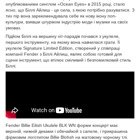
опублікованими синглом «Ocean Eyes» в 2015 році, стало
ясно, що Біллі Айлиш - це сила, з якою потрібно рахуватися. З
тих пір вона зарекомендувала себе як нову ікону поп-
культури, взявши штурмом індустрію моди і музики на своїх
умовах.
Підйом Біллі на вершину хіт-парадів почався з укулеле,
першого інструменту, на якому вона навчилася грати. Її
укулеле Signature Limited Edition, створений у співпраці
компанії Fender з Біллі Айлиш, являє собою готовий для
сцени інструмент, що втілює сміливий і безпомилковий стиль
Біллі.
Fender Billie Eilish Ukulele BLK WN форми концерт має
верхній, нижній деками і обечайкой з сапеле, і прикрашена
фірмовим логотипом Billie Blohsh на матовому чорному тлі.