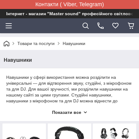
Контакти ( Viber, Telegram)
Інтернет - магазин "Master sound" професійного світловог
Товари та послуги
Навушники
Навушники
Навушники у сфері використання можна розділити на
універсальні ― для відтворення звуку, студійні, з мікрофоном
та для DJ. Для вашої зручності, ми розділили навушники на
нашому сайті за цими групами. Студійні навушники,
навушники з мікрофоном та для DJ можна віднести до
специфічного обладнання, вони мають свої особливості,
Показати все
дозволяючи виділити голос або навпаки, приглушити голос та
виділити певний інструмент, та розроблені спеціально для
професійної роботи зі звуком. Студійні навушники часто
йдуть у комплектах для звукозапису, але їх можна придбати
окремо.