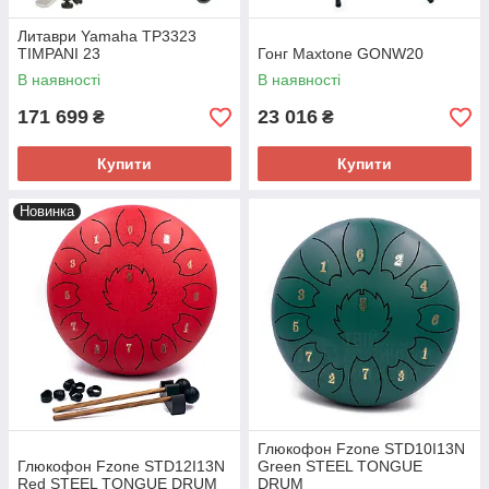
Литаври Yamaha TP3323
TIMPANI 23
Гонг Maxtone GONW20
В наявності
В наявності
171 699
23 016
₴
₴
Купити
Купити
Новинка
Глюкофон Fzone STD10I13N
Глюкофон Fzone STD12I13N
Green STEEL TONGUE
Red STEEL TONGUE DRUM
DRUM