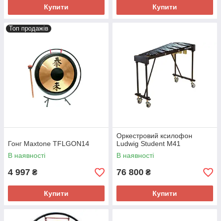
Купити
Купити
Топ продажів
Оркестровий ксилофон
Гонг Maxtone TFLGON14
Ludwig Student M41
В наявності
В наявності
4 997
76 800
₴
₴
Купити
Купити