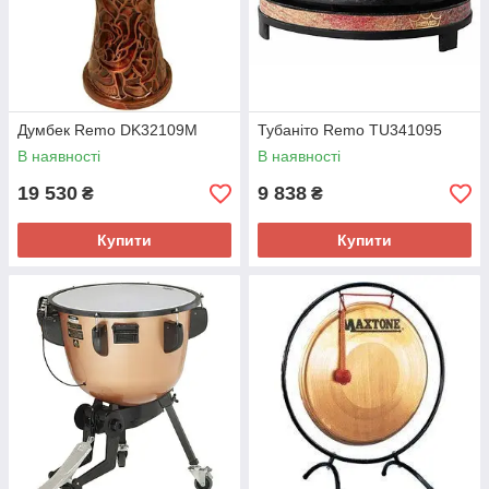
Думбек Remo DK32109M
Тубаніто Remo TU341095
В наявності
В наявності
19 530
9 838
₴
₴
Купити
Купити