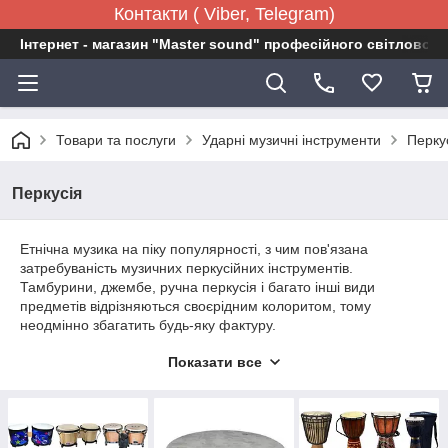
Контакти ( Viber, Telegram)
Інтернет - магазин "Master sound" професійного світловог
Товари та послуги
Ударні музичні інструменти
Перку
Перкусія
Етнічна музика на піку популярності, з чим пов'язана
затребуваність музичних перкусійних інструментів.
Тамбурини, джембе, ручна перкусія і багато інші види
предметів відрізняються своєрідним колоритом, тому
неодмінно збагатить будь-яку фактуру.
У каталозі представлений великий асортимент перкусійних
Показати все
інструментів даної групи, що допоможе вибрати підходящий
варіант для будь-яких напрямків. Частина предметів мають
звуковысотностью звучання, частина забезпечує виключно
шумовий ефект.