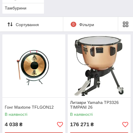
який бюджет можна вибрати гідного якості музичні перкусійні
Тамбурини
інструменти за відмінною ціною!
Сортування
0
Фільтри
Литаври Yamaha TP3326
Гонг Maxtone TFLGON12
TIMPANI 26
В наявності
В наявності
4 038
176 271
₴
₴