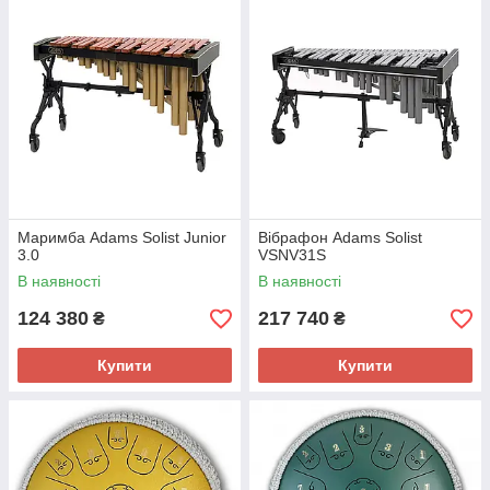
Маримба Adams Solist Junior
Вібрафон Adams Solist
3.0
VSNV31S
В наявності
В наявності
124 380
217 740
₴
₴
Купити
Купити