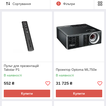
Сортування
0
Фільтри
Пульт для презентацій
Takstar P1
Проектор Optoma ML750e
В наявності
В наявності
552
31 725
₴
₴
Купити
Купити