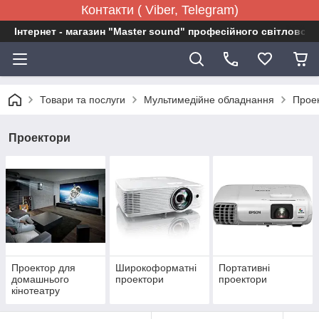
Контакти ( Viber, Telegram)
Інтернет - магазин "Master sound" професійного світловог
Товари та послуги
Мультимедійне обладнання
Прое
Проектори
Проектор для
Широкоформатні
Портативні
домашнього
проектори
проектори
кінотеатру