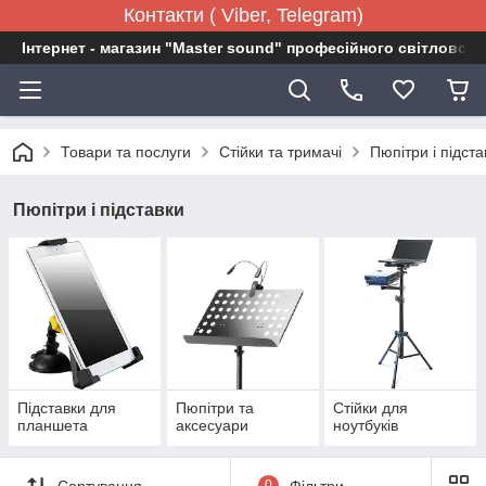
Контакти ( Viber, Telegram)
Інтернет - магазин "Master sound" професійного світловог
Товари та послуги
Стійки та тримачі
Пюпітри і підста
Пюпітри і підставки
Підставки для
Пюпітри та
Стійки для
планшета
аксесуари
ноутбуків
Сортування
0
Фільтри