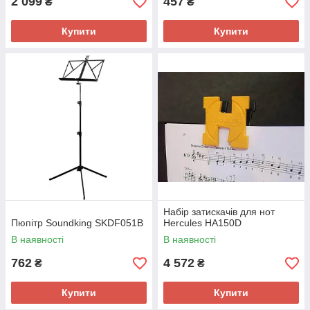
2 099
457
₴
₴
Купити
Купити
Набір затискачів для нот
Пюпітр Soundking SKDF051B
Hercules HA150D
В наявності
В наявності
762
4 572
₴
₴
Купити
Купити