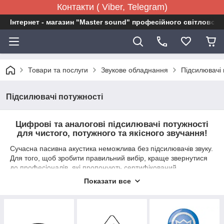
Контакти ( Viber, Telegram)
Інтернет - магазин "Master sound" професійного світловог
Товари та послуги
Звукове обладнання
Підсилювачі 
Підсилювачі потужності
Цифрові та аналогові підсилювачі потужності
для чистого, потужного та якісного звучання!
Сучасна пасивна акустика неможлива без підсилювачів звуку.
Для того, щоб зробити правильний вибір, краще звернутися
до професіоналів, які пропонують сертифікований
оригінальний товар та гарантовану якість від виробника. Наші
Показати все
фахівці допоможуть вам зорієнтуватися у великому
асортименті каталогу, а також вирішити саме ваші завдання.
У цьому розділі представлені цифрові та аналогові
підсилювачі (залежно від схемотехніки), 2-х та 4-хканальні.