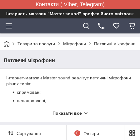
Контакти ( Viber, Telegram)
Інтернет - магазин "Master sound" професійного світловог
Товари та послуги
Мікрофони
Петличні мікрофони
Петличні мікрофони
Інтернет-магазин Master sound реалізує петличні мікрофони
різних типів:
спрямовані;
ненаправлені;
динамічні;
Показати все
конденсаторні.
Дане обладнання чудово підходить для конференцій.
Використовують їх також провідні та видеоблогеры. Всі
Сортування
0
Фільтри
реалізовані пристрої відрізняються високою надійністю і