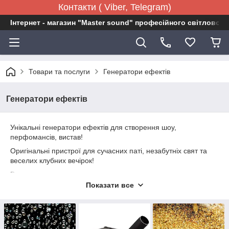
Контакти ( Viber, Telegram)
Інтернет - магазин "Master sound" професійного світловог
Товари та послуги
Генератори ефектів
Генератори ефектів
Унікальні генератори ефектів для створення шоу,
перфомансів, вистав!
Оригінальні пристрої для сучасних паті, незабутніх свят та
веселих клубних вечірок!
В данном разделе каталога представлены различные
специальные эффекты для создания неповторимых шоу. С
Показати все
помощью дымовой завесы создается визуальный эффект в
работе световых приборов. Устройства для создания
мыльных пузырей часто встречаются в театральных
постановках и особенно востребованы на детских