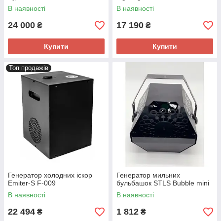
В наявності
В наявності
24 000
17 190
₴
₴
Купити
Купити
Топ продажів
Генератор холодних іскор
Генератор мильних
Emiter-S F-009
бульбашок STLS Bubble mini
В наявності
В наявності
22 494
1 812
₴
₴