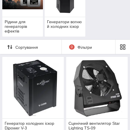
4 причини замовлення в Master sound
Величезний асортимент
Офіційна гарантія
Рідини для
Генератори вогню
генераторів
й холодних іскор
Досвід і профконсультації
ефектів
Товар за будь-якою ціною
Зробіть заявку прямо зараз!
Сортування
0
Фільтри
Замовити будь-який товар з категорії «генератори ефектів»
можна на сайті або за телефоном. Оплата як за
безготівковим рахунком або на карту (бюджетні організації),
так і післяплатою.
Генератор холодних іскор
Сценічний вентилятор Star
Djpower V-3
Lighting TS-09