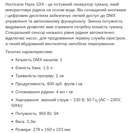
Hurricane Haze 1DX - це потужний генератор туману, який
використовує рідина на основі води. Він оснащений кнопками
і цифровим дисплеєм забезпечує легкий доступ до DMX
управління та автономному функціоналу. Змінна потужність
видування дозволяє вам отримати потрібну кількість туману.
Спеціальний сенсор низького рівня рідини автоматично
відключає насос, для продовження терміну служби пристрою,
а тихий вбудований вентилятор запобігає перегріванню.
Технічні характеристики:
Кількість DMX каналів: 1
Ємність бака: 1,5 л
Тривалість прогріву: 2 хв
Продуктивність: 800 куб. футів / хв
Споживання рідини: 4 мл / хв
Харчування: змінний струм ~ 230 В, 50 Гц (AC ~ 230V,
50Hz)
Потужність: 950 Вт, 3А
Вага: 3,3кг
Розміри: 278 x 150 x 223 мм