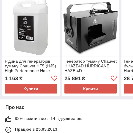
Рідина для генераторів
Генератор туману Chauvet
Гене
туману Chauvet HF5 (HJ5)
HHAZE4D HURRICANE
буль
High Performance Haze
HAZE 4D
Hurr
Fluid
1 163
25 891
28 
₴
₴
Купити
Купити
Про нас
93% позитивних з 14 відгуків за рік
Працює з 25.03.2013