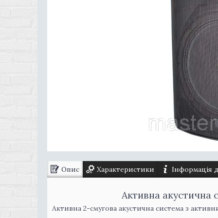
Опис
Характеристики
Інформація 
Активна акустична с
Активна 2-смугова акустична система з актив