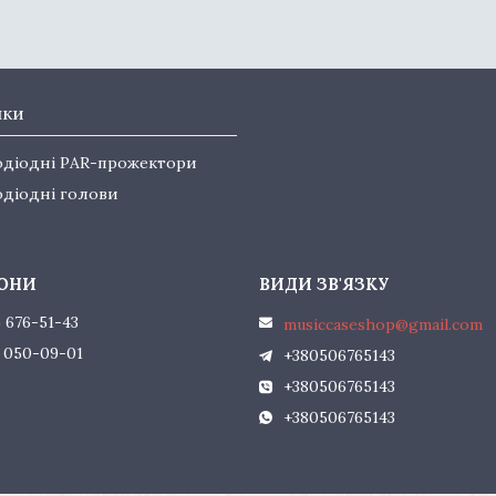
нки
одіодні PAR-прожектори
одіодні голови
) 676-51-43
musiccaseshop@gmail.com
) 050-09-01
+380506765143
+380506765143
+380506765143