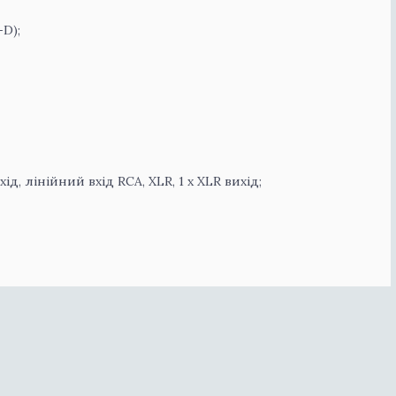
D);
хід, лінійний вхід RCA, XLR, 1 х XLR вихід;