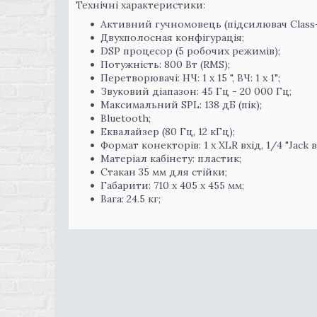
Технічні характеристики:
Активний гучномовець (підсилювач Class-
Двухполосная конфігурація;
DSP процесор (5 робочих режимів);
Потужність: 800 Вт (RMS);
Перетворювачі: НЧ: 1 х 15 ", ВЧ: 1 х 1";
Звуковий діапазон: 45 Гц - 20 000 Гц;
Максимальний SPL: 138 дБ (пік);
Bluetooth;
Еквалайзер (80 Гц, 12 кГц);
Формат конекторів: 1 х XLR вхід, 1/4 "Jack в
Матеріал кабінету: пластик;
Стакан 35 мм для стійки;
Габарити: 710 x 405 x 455 мм;
Вага: 24.5 кг;