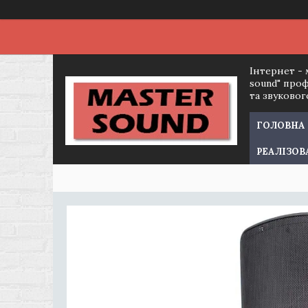
Інтернет - 
sound" про
та звуково
ГОЛОВНА
РЕАЛІЗОВ