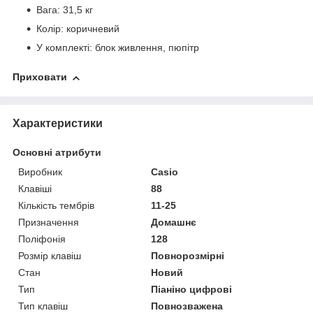
Вага: 31,5 кг
Колір: коричневий
У комплекті: блок живлення, пюпітр
Приховати
Характеристики
Основні атрибути
Виробник
Casio
Клавіші
88
Кількість тембрів
11-25
Призначення
Домашнє
Поліфонія
128
Розмір клавіш
Повнорозмірні
Стан
Новий
Тип
Піаніно цифрові
Тип клавіш
Повнозважена