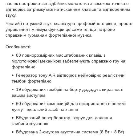
час як настроюється відбійник молоточка з високою точністю
відтворює затримку між натисканням клавіші та відтворенням
звуку.
Чистий і потужний звук, клавіатура професійного рівня, просте
управління і мінімум функцій це саме те, що потрібно
справжнім гурманам фортепіанної музики.
Особливості:
88 повнорозмірних масштабованих клавіш з
молоточкової механікою забезпечують справжню гру на
фортепіано
Генератор тону AiR відтворює неймовірно реалістичні
тембри фортепіано
19 вбудованих тембрів на борту додадуть виразності
вашим виступам
60 вбудованих композицій для використання в режимі
дуету - ідеальний засіб навчання
Вбудований ревербератор і хорус для додання
глибини звучанню
Вбудована 2-смугова акустична система (8 Вт + 8 Вт)