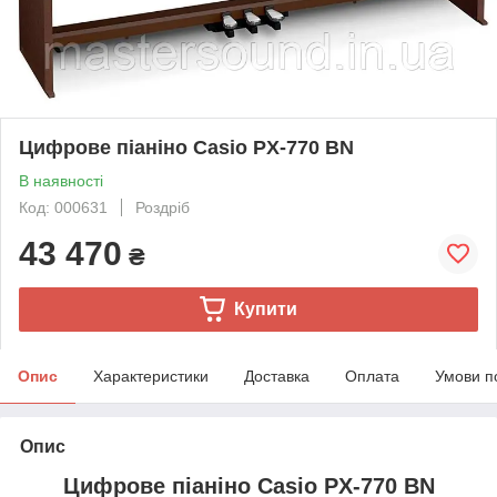
Цифрове піаніно Casio PX-770 BN
В наявності
Код: 000631
Роздріб
43 470
₴
Купити
Опис
Характеристики
Доставка
Оплата
Умови п
Опис
Цифрове піаніно Casio PX-770 BN