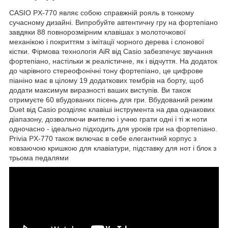
CASIO PX-770 являє собою справжній рояль в тонкому
сучасному дизайні. Випробуйте автентичну гру на фортепіано
завдяки 88 повнорозмірним клавішах з молоточкової
механікою і покриттям з імітації чорного дерева і слонової
кістки. Фірмова технологія AiR від Casio забезпечує звучання
фортепіано, настільки ж реалістичне, як і відчуття. На додаток
до чарівного стереофонічні тону фортепіано, це цифрове
піаніно має в цілому 19 додаткових тембрів на борту, щоб
додати максимум виразності ваших виступів. Ви також
отримуєте 60 вбудованих пісень для гри. Вбудований режим
Duet від Casio розділяє клавіші інструмента на два однакових
діапазону, дозволяючи вчителю і учню грати одні і ті ж ноти
одночасно - ідеально підходить для уроків гри на фортепіано.
Privia PX-770 також включає в себе елегантний корпус з
ковзаючою кришкою для клавіатури, підставку для нот і блок з
трьома педалями