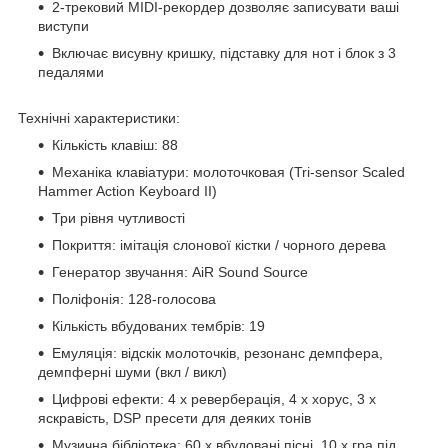
2-трековий MIDI-рекордер дозволяє записувати ваші
виступи
Включає висувну кришку, підставку для нот і блок з 3
педалями
Технічні характеристики:
Кількість клавіш: 88
Механіка клавіатури: молоточковая (Tri-sensor Scaled
Hammer Action Keyboard II)
Три рівня чутливості
Покриття: імітація слонової кістки / чорного дерева
Генератор звучання: AiR Sound Source
Поліфонія: 128-голосова
Кількість вбудованих тембрів: 19
Емуляція: відскік молоточків, резонанс демпфера,
демпферні шуми (вкл / викл)
Цифрові ефекти: 4 х реверберація, 4 х хорус, 3 х
яскравість, DSP пресети для деяких тонів
Музична бібліотека: 60 х вбудовані пісні, 10 х гра під