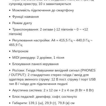
супровід оркестру, 10 х завантажуються
Можливість підключення до смартфону
Функції навчання
Режим дуету
Транспонування: 2 октави (-12 півтонів ~ 0 ~ +12
півтонів)
Регулювання настройки: A4 = 415,5 Гц ~ 440,0 Гц ~
465,9 Гц
Метроном
MIDI рекордер: 2 доріжки, 1 пісня
Блокування панелі керування
Роз'єми: Гнізда Навушники вихідний сигнал (PHONES
/ OUTPUT): 2 стандартних стерео гнізда / вихід для
адаптера змінного струму: 12 В пост. струму / порт USB
тип B / гніздо для підключення педалі
Акустична система: 2 х 12 см + 2 х 4 см (8 Вт + 8 Вт)
Блок педалей: демпфер, софт, состенуто
Габарити: 139,1 (ш), 29,9 (г), 79,8 (в) см