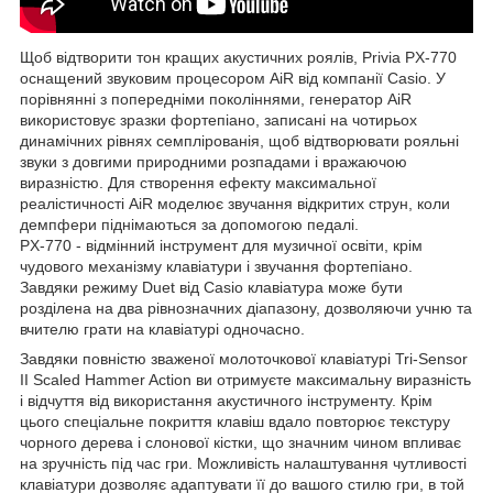
Щоб відтворити тон кращих акустичних роялів, Privia PX-770
оснащений звуковим процесором AiR від компанії Casio. У
порівнянні з попередніми поколіннями, генератор AiR
використовує зразки фортепіано, записані на чотирьох
динамічних рівнях семплірованія, щоб відтворювати рояльні
звуки з довгими природними розпадами і вражаючою
виразністю. Для створення ефекту максимальної
реалістичності AiR моделює звучання відкритих струн, коли
демпфери піднімаються за допомогою педалі.
PX-770 - відмінний інструмент для музичної освіти, крім
чудового механізму клавіатури і звучання фортепіано.
Завдяки режиму Duet від Casio клавіатура може бути
розділена на два рівнозначних діапазону, дозволяючи учню та
вчителю грати на клавіатурі одночасно.
Завдяки повністю зваженої молоточкової клавіатурі Tri-Sensor
II Scaled Hammer Action ви отримуєте максимальну виразність
і відчуття від використання акустичного інструменту. Крім
цього спеціальне покриття клавіш вдало повторює текстуру
чорного дерева і слонової кістки, що значним чином впливає
на зручність під час гри. Можливість налаштування чутливості
клавіатури дозволяє адаптувати її до вашого стилю гри, в той