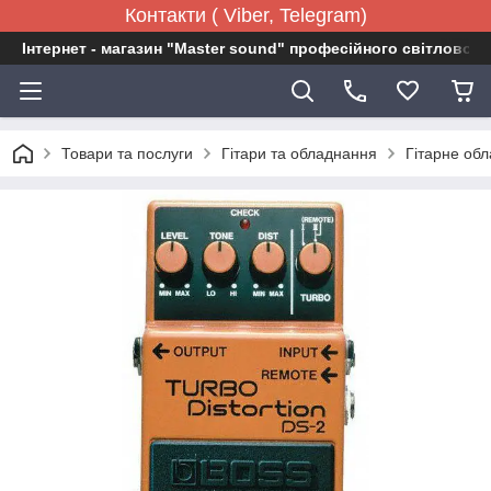
Контакти ( Viber, Telegram)
Інтернет - магазин "Master sound" професійного світловог
Товари та послуги
Гітари та обладнання
Гітарне об