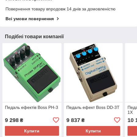
Повернення товару впродовж 14 днів за домовленістю
Всі умови повернення
Подібні товари компанії
Педаль ефектів Boss PH-3
Педаль ефект Boss DD-3T
Педа
1X
9 298
9 837
10 
₴
₴
Купити
Купити