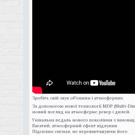
Зробіть свій звук об'ємним і атмосферних
За допомогою нової технології MDP (Multi-Dime
новий погляд на атмосферне ревер і дилей.
Унікальна педаль нового покоління з іннова
Багатий, атмосферний ефект відлуння
Підсилює сигнал, не перевантажуючи його