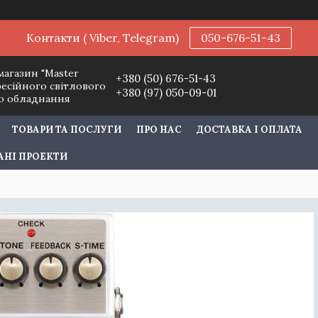
Контакти ( Viber, Telegram)
050-676-51-43
магазин "Master
+380 (50) 676-51-43
фесійного світлового
+380 (97) 050-09-01
го обладнання
ТОВАРИ ТА ПОСЛУГИ
ПРО НАС
ДОСТАВКА І ОПЛАТА
АНІ ПРОЕКТИ