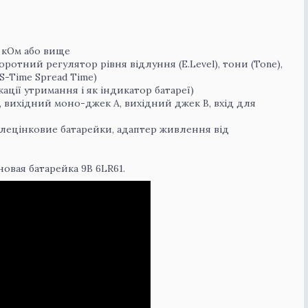
 кОм або вище
ротний регулятор рівня відлуння (E.Level), тони (Tone),
(S-Time Spread Time)
ації утримання і як індикатор батареї)
, вихідний моно-джек A, вихідний джек B, вхід для
углецінковие батарейки, адаптер живлення від
новая батарейка 9В 6LR61.