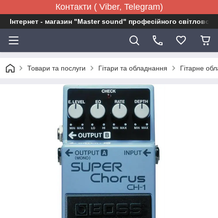
Контакти ( Viber, Telegram)
Інтернет - магазин "Master sound" професійного світловог
Товари та послуги
Гітари та обладнання
Гітарне об