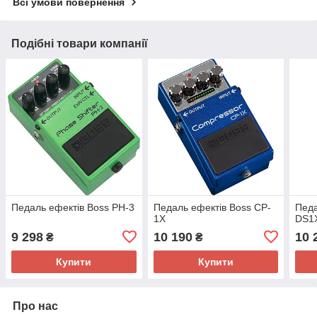
Всі умови повернення
Подібні товари компанії
Педаль ефектів Boss PH-3
Педаль ефектів Boss CP-
Педа
1X
DS1
9 298
10 190
10 
₴
₴
Купити
Купити
Про нас