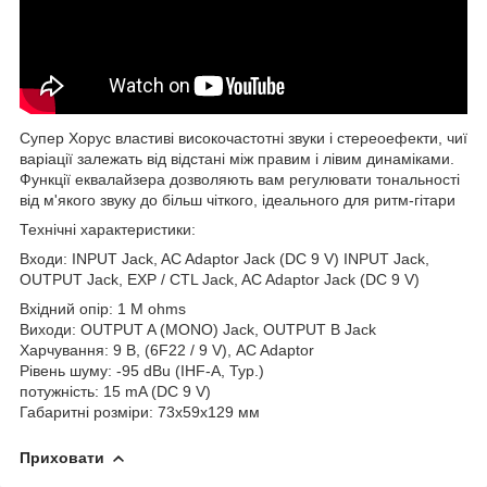
Супер Хорус властиві високочастотні звуки і стереоефекти, чиї
варіації залежать від відстані між правим і лівим динаміками.
Функції еквалайзера дозволяють вам регулювати тональності
від м'якого звуку до більш чіткого, ідеального для ритм-гітари
Технічні характеристики:
Входи: INPUT Jack, AC Adaptor Jack (DC 9 V) INPUT Jack,
OUTPUT Jack, EXP / CTL Jack, AC Adaptor Jack (DC 9 V)
Вхідний опір: 1 M ohms
Виходи: OUTPUT A (MONO) Jack, OUTPUT B Jack
Харчування: 9 В, (6F22 / 9 V), AC Adaptor
Рівень шуму: -95 dBu (IHF-A, Typ.)
потужність: 15 mA (DC 9 V)
Габаритні розміри: 73х59х129 мм
Приховати