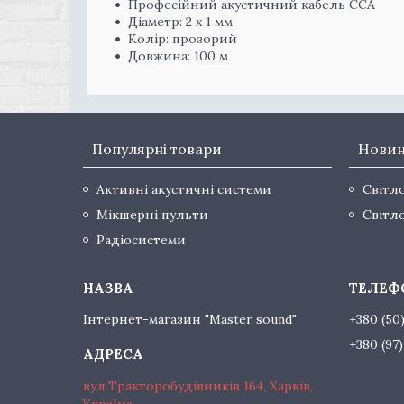
Професійний акустичний кабель CCA
Діаметр: 2 х 1 мм
Колір: прозорий
Довжина: 100 м
Популярні товари
Нови
Активні акустичні системи
Світл
Мікшерні пульти
Світл
Радіосистеми
Інтернет-магазин "Master sound"
+380 (50
+380 (97
вул.Тракторобудівників 164, Харків,