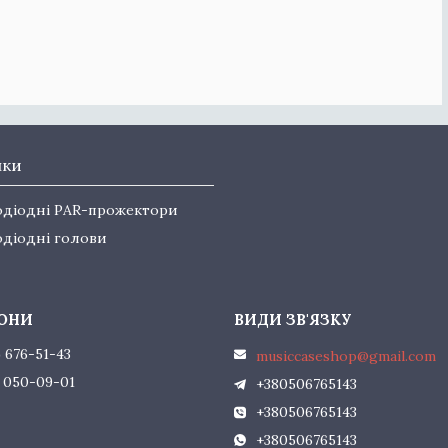
нки
одіодні PAR-прожектори
одіодні голови
) 676-51-43
musiccaseshop@gmail.com
) 050-09-01
+380506765143
+380506765143
+380506765143