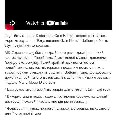
Подвійні ланцюги Distortion і Gain Boost створюють щільне
жорстке звучання. Регулювання Gain Boost і Bottom роблять
звук потужним і хльостким.
MD-2 дозволяє добитися крайнього рівня дисторшн, який
застосовується в "новій школі" металевої музики, доводячи
його до екстремуму. Такий крайній звук пояснюється
подвійним ланцюгом дісторшна з доданим посиленням, а
також новими ручками управління Bottom і Tone, що дозволяє
домогтися руйнівного дісторшна з масивним низьким звуком.
Педаль MD-2 Mega Distortion
* Екстремально низький дісторшін для стилів metal і hard rock
* Використана в педалі схема посилення формує потужний
дисторшн і сустейн незалежно від рівня сигналу
* Формування утяжеленного на низах дісторшна, придатного
для 7-струнної гітари