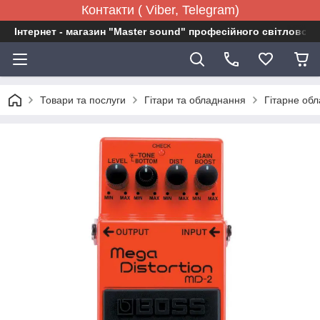
Контакти ( Viber, Telegram)
Інтернет - магазин "Master sound" професійного світловог
Товари та послуги
Гітари та обладнання
Гітарне об