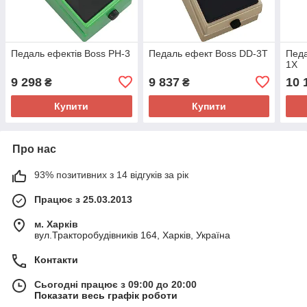
Педаль ефектів Boss PH-3
Педаль ефект Boss DD-3T
Педа
1X
9 298
9 837
10 
₴
₴
Купити
Купити
Про нас
93% позитивних з 14 відгуків за рік
Працює з 25.03.2013
м. Харків
вул.Тракторобудівників 164, Харків, Україна
Контакти
Сьогодні працює з 09:00 до 20:00
Показати весь графік роботи