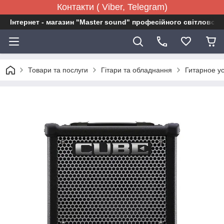
Контакти ( Viber, Telegram)
Інтернет - магазин "Master sound" професійного світловог
Товари та послуги
Гітари та обладнання
Гитарное у