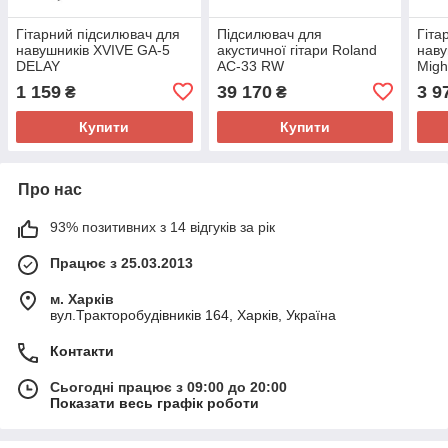
Гітарний підсилювач для
Підсилювач для
Гіта
навушників XVIVE GA-5
акустичної гітари Roland
наву
DELAY
AC-33 RW
Migh
1 159
39 170
3 9
₴
₴
Купити
Купити
Про нас
93% позитивних з 14 відгуків за рік
Працює з 25.03.2013
м. Харків
вул.Тракторобудівників 164, Харків, Україна
Контакти
Сьогодні працює з 09:00 до 20:00
Показати весь графік роботи