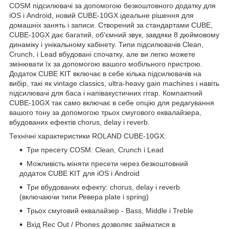
COSM підсилювачі за допомогою безкоштовного додатку для
iOS і Android, новий CUBE-10GX ідеальне рішення для
домашніх занять і записи. Створений за стандартами CUBE,
CUBE-10GX дає багатий, об'ємний звук, завдяки 8 дюймовому
динаміку і унікальному кабінету. Типи підсилювачів Clean,
Crunch, і Lead вбудовані спочатку, але ви легко можете
змінювати їх за допомогою вашого мобільного пристрою.
Додаток CUBE KIT включає в себе кілька підсилювачів на
вибір, такі як vintage classics, ultra-heavy gain machines і навіть
підсилювачі для баса і напівакустичних гітар. Компактний
CUBE-10GX так само включає в себе опцію для редагування
вашого тону за допомогою трьох смугового еквалайзера,
вбудованих ефектів chorus, delay і reverb.
Технічні характеристики ROLAND CUBE-10GX:
Три пресету COSM: Clean, Crunch і Lead
Можливість міняти пресети через безкоштовний
додаток CUBE KIT для iOS і Android
Три вбудованих ефекту: chorus, delay і reverb
(включаючи типи Ревера plate і spring)
Трьох смуговий еквалайзер - Bass, Middle і Treble
Вхід Rec Out / Phones дозволяє займатися в