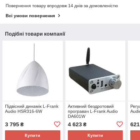
Повернення товару впродовж 14 днів за домовленістю
Всі умови повернення
Подібні товари компанії
Підвісний динамік L-Frank
Активний бездротовий
Регу
Audio HSR316-6W
програвач L-Frank Audio
Aud
DA601W
3 795
4 623
621
₴
₴
Купити
Купити