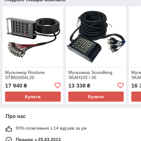
Мультикор Roxtone
Мультикор Soundking
Муль
STBN1604L20
SKAH103 / 30
SKAH
17 940
13 338
16 
₴
₴
Купити
Купити
Про нас
93% позитивних з 14 відгуків за рік
Працює з 25.03.2013