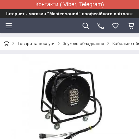
Контакти ( Viber, Telegram)
Інтернет - магазин "Master sound" професійного світловог
Товари та послуги
Звукове обладнання
Кабельне об