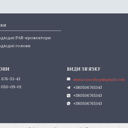
нки
одіодні PAR-прожектори
одіодні голови
) 676-51-43
musiccaseshop@gmail.com
) 050-09-01
+380506765143
+380506765143
+380506765143