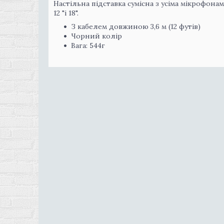
Настільна підставка сумісна з усіма мікрофона
12 "і 18".
З кабелем довжиною 3,6 м (12 футів)
Чорний колір
Вага: 544г