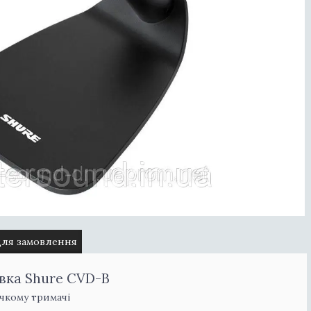
для замовлення
вка Shure CVD-B
чкому тримачі