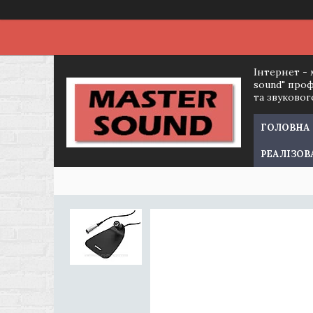
Інтернет - 
sound" про
та звуково
ГОЛОВНА
РЕАЛІЗОВ