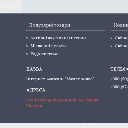
Популярні товари
Нови
Активні акустичні системи
Світл
Мікшерні пульти
Світл
Радіосистеми
Інтернет-магазин "Master sound"
+380 (50
+380 (97
вул.Тракторобудівників 164, Харків,
Україна