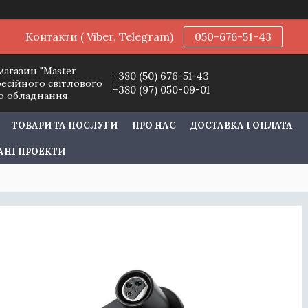
Контакти ( Viber, Telegram)
050-676-51-43
магазин "Master
+380 (50) 676-51-43
фесійного світлового
+380 (97) 050-09-01
го обладнання
ТОВАРИ ТА ПОСЛУГИ
ПРО НАС
ДОСТАВКА І ОПЛАТА
АНІ ПРОЕКТИ