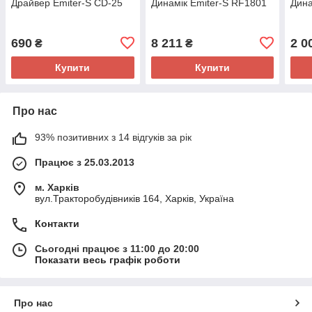
Драйвер Emiter-S CD-25
Динамік Emiter-S RF1801
Дина
690
8 211
2 0
₴
₴
Купити
Купити
Про нас
93% позитивних з 14 відгуків за рік
Працює з 25.03.2013
м. Харків
вул.Тракторобудівників 164, Харків, Україна
Контакти
Сьогодні працює з 11:00 до 20:00
Показати весь графік роботи
Про нас