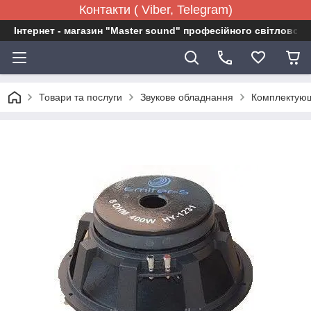
Контакти ( Viber, Telegram)
Інтернет - магазин "Master sound" професійного світловог
Товари та послуги
Звукове обладнання
Комплектующ