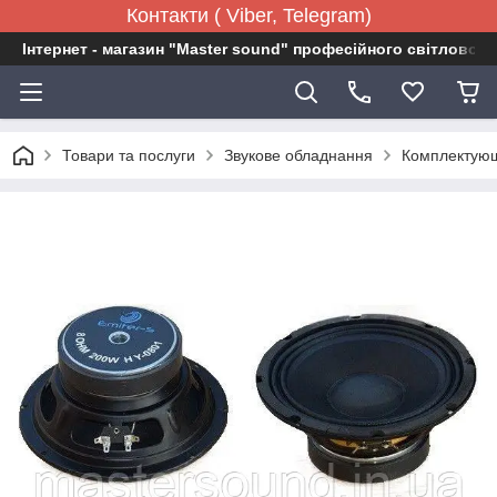
Контакти ( Viber, Telegram)
Інтернет - магазин "Master sound" професійного світловог
Товари та послуги
Звукове обладнання
Комплектующ