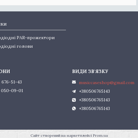
нки
одіодні PAR-прожектори
одіодні голови
) 676-51-43
musiccaseshop@gmail.com
) 050-09-01
+380506765143
+380506765143
+380506765143
Сайт створений на маркетплейсі
Prom.ua