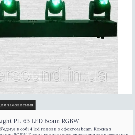
для замовлення
Light PL-63 LED Beam RGBW
єднує в собі 4 led голови з ефектом beam. Кожна з
кольору RGBW. Кожна голова може управлятися як разом так