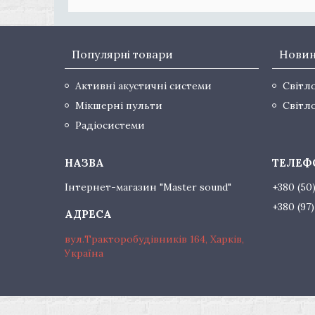
Популярні товари
Нови
Активні акустичні системи
Світл
Мікшерні пульти
Світл
Радіосистеми
Інтернет-магазин "Master sound"
+380 (50
+380 (97
вул.Тракторобудівників 164, Харків,
Україна