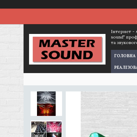
Інтернет - 
sound" про
та звуково
ГОЛОВНА
РЕАЛІЗОВ