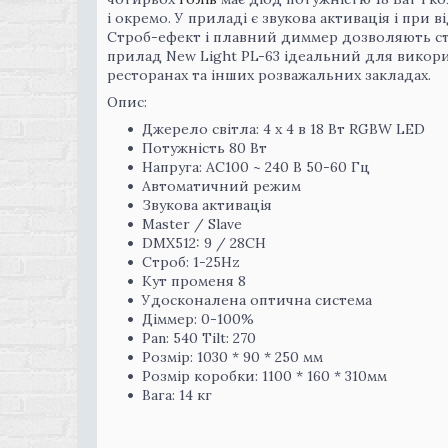
і окремо. У приладі є звукова активація і при
Строб-ефект і плавний диммер дозволяють ств
прилад New Light PL-63 ідеальний для викори
ресторанах та інших розважальних закладах.
Опис:
Джерело світла: 4 x 4 в 18 Вт RGBW LED
Потужність 80 Вт
Напруга: AC100 ~ 240 В 50-60 Гц
Автоматичний режим
Звукова активація
Master / Slave
DMX512: 9 / 28CH
Строб: 1-25Hz
Кут променя 8
Удосконалена оптична система
Діммер: 0-100%
Pan: 540 Tilt: 270
Розмір: 1030 * 90 * 250 мм
Розмір коробки: 1100 * 160 * 310мм
Вага: 14 кг