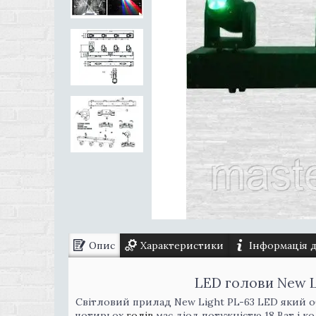
Опис
Характеристики
Інформація 
LED голови New 
Світловий прилад New Light PL-63 LED який об'
чотирьох
голів
має діод потужністю 18 Ват і 