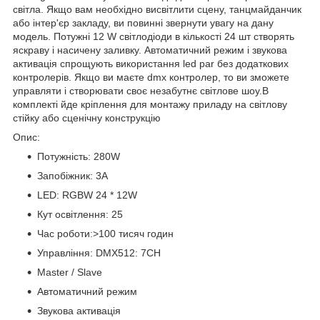
світла. Якщо вам необхідно висвітлити сцену, танцмайданчик
або інтер'єр закладу, ви повинні звернути увагу на дану
модель. Потужні 12 W світлодіоди в кількості 24 шт створять
яскраву і насичену заливку. Автоматичний режим і звукова
активація спрощують використання led par без додаткових
контролерів. Якщо ви маєте dmx контролер, то ви зможете
управляти і створювати своє незабутнє світлове шоу.В
комплекті йде кріплення для монтажу приладу на світлову
стійку або сценічну конструкцію
Опис:
Потужність: 280W
Запобіжник: 3A
LED: RGBW 24 * 12W
Кут освітлення: 25
Час роботи:>100 тисяч годин
Управління: DMX512: 7CH
Master / Slave
Автоматичний режим
Звукова активація