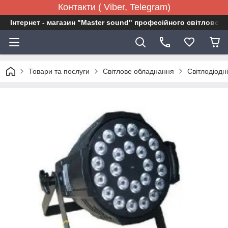
Контакти ( Viber, Telegram)
Інтернет - магазин "Master sound" професійного світловог
Товари та послуги
Світлове обладнання
Світлодіодн