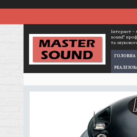
Інтернет - 
sound" про
та звуково
ГОЛОВНА
РЕАЛІЗОВ