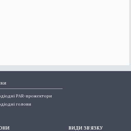
нки
одіодні PAR-прожектори
одіодні голови