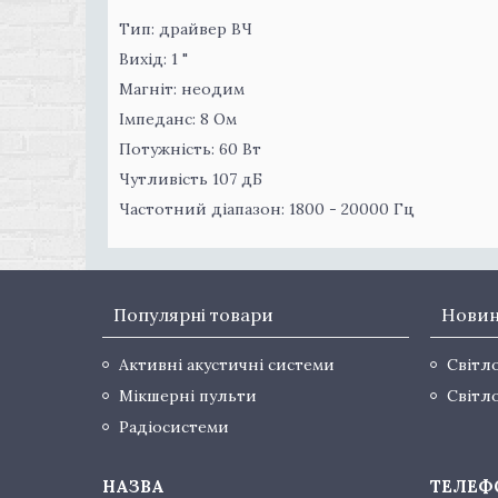
Тип: драйвер ВЧ
Вихід: 1 "
Магніт: неодим
Імпеданс: 8 Ом
Потужність: 60 Вт
Чутливість 107 дБ
Частотний діапазон: 1800 - 20000 Гц
Популярні товари
Нови
Активні акустичні системи
Світл
Мікшерні пульти
Світл
Радіосистеми