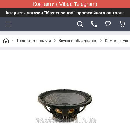
Контакти ( Viber, Telegram)
Інтернет - магазин "Master sound" професійного світловог
Товари та послуги
Звукове обладнання
Комплектующ