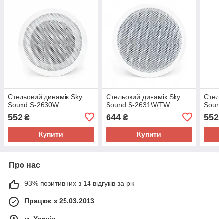
Стельовий динамік Sky
Стельовий динамік Sky
Стел
Sound S-2630W
Sound S-2631W/TW
Sou
552
644
552
₴
₴
Купити
Купити
Про нас
93% позитивних з 14 відгуків за рік
Працює з 25.03.2013
м. Харків