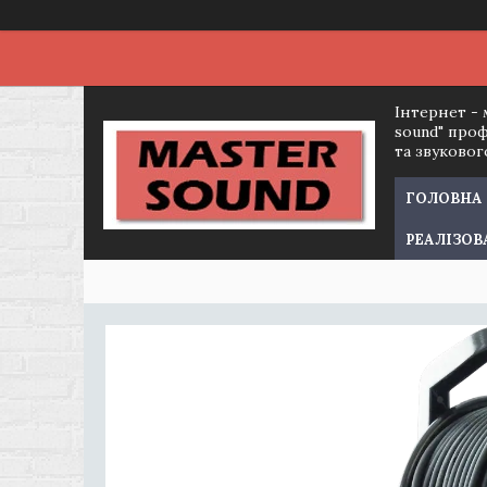
Інтернет - 
sound" про
та звуково
ГОЛОВНА
РЕАЛІЗОВ