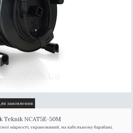
для замовлення
rk Teknik NCAT5E-50M
ної міцності, екранований, на кабельному барабані,