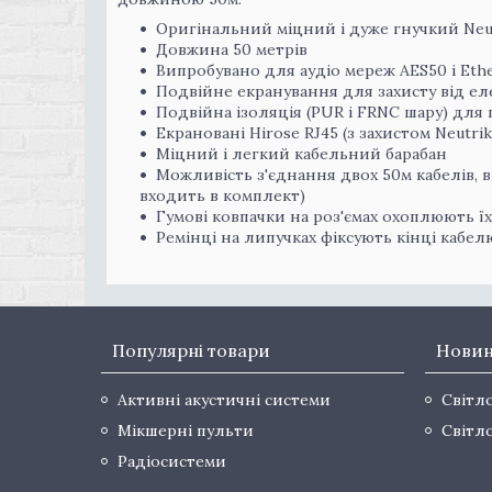
Оригінальний міцний і дуже гнучкий Neut
Довжина 50 метрів
Випробувано для аудіо мереж AES50 і Eth
Подвійне екранування для захисту від ел
Подвійна ізоляція (PUR і FRNC шару) для
Екрановані Hirose RJ45 (з захистом Neutrik
Міцний і легкий кабельний барабан
Можливість з'єднання двох 50м кабелів, 
входить в комплект)
Гумові ковпачки на роз'ємах охоплюють їх
Ремінці на липучках фіксують кінці кабел
Популярні товари
Нови
Активні акустичні системи
Світл
Мікшерні пульти
Світл
Радіосистеми