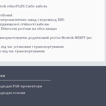
rik etherFLEX Cat5e кабель
erSound
ектромагнітних завад і перешкод ESD
 підвищеної стійкості кабелю
 Ethercon) роз'єми на обох кінцях
використовуючи додатковий роз'єм Neutrik NE8FF (не
 під час установки і транспортування
ю під час транспортування
нки
одіодні PAR-прожектори
одіодні голови