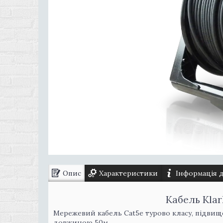
Опис
Характеристики
Інформація 
Кабель Kla
Мережевий кабель Cat5e турово класу, підвище
довжиною 50м.