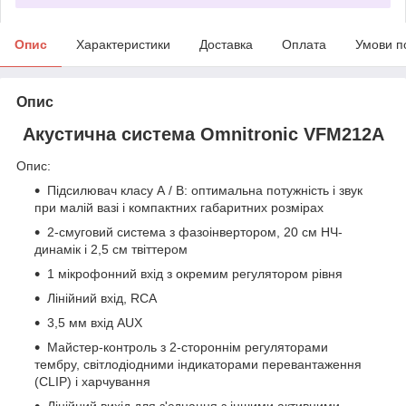
Опис
Характеристики
Доставка
Оплата
Умови п
Опис
Акустична система Omnitronic VFM212A
Опис:
Підсилювач класу А / В: оптимальна потужність і звук
при малій вазі і компактних габаритних розмірах
2-смуговий система з фазоінвертором, 20 см НЧ-
динамік і 2,5 см твіттером
1 мікрофонний вхід з окремим регулятором рівня
Лінійний вхід, RCA
3,5 мм вхід AUX
Майстер-контроль з 2-стороннім регуляторами
тембру, світлодіодними індикаторами перевантаження
(CLIP) і харчування