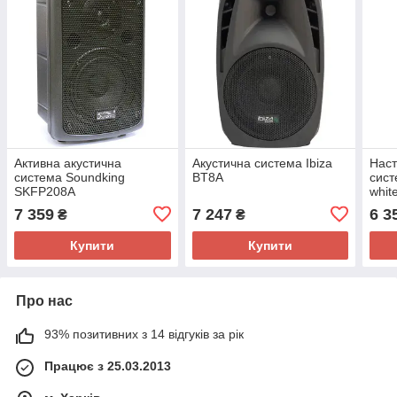
Активна акустична
Акустична система Ibiza
Наст
система Soundking
BT8A
сист
SKFP208A
whit
7 359
7 247
6 3
₴
₴
Купити
Купити
Про нас
93% позитивних з 14 відгуків за рік
Працює з 25.03.2013