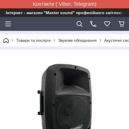
Контакти ( Viber, Telegram)
Інтернет - магазин "Master sound" професійного світловог
Товари та послуги
Звукове обладнання
Акустичні си