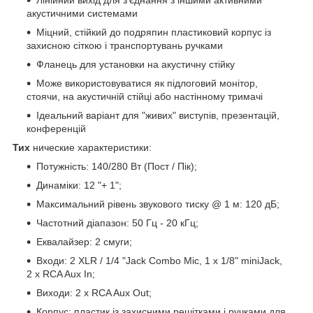
Лінійний вихід для з'єднання з іншими активними
акустичними системами
Міцний, стійкий до подряпин пластиковий корпус із
захисною сіткою і транспортувань ручками
Фланець для установки на акустичну стійку
Може використовуватися як підлоговий монітор,
стоячи, на акустичній стійці або настінному тримачі
Ідеальний варіант для "живих" виступів, презентацій,
конференцій
Тих
нические характеристики:
Потужність: 140/280 Вт (Пост / Пік);
Динаміки: 12 "+ 1";
Максимальний рівень звукового тиску @ 1 м: 120 дБ;
Частотний діапазон: 50 Гц - 20 кГц;
Еквалайзер: 2 смуги;
Входи: 2 XLR / 1/4 "Jack Combo Mic, 1 x 1/8" miniJack,
2 x RCA Aux In;
Виходи: 2 x RCA Aux Out;
Корпус: пластик із захисними решітками і ручками для