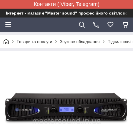
Контакти ( Viber, Telegram)
Інтернет - магазин "Master sound" професійного світловог
Товари та послуги
Звукове обладнання
Підсилювачі 