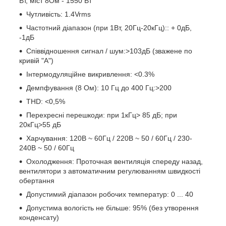
Вт, міст 8Ом - 1550 Вт
Чутливість: 1.4Vrms
Частотний діапазон (при 1Вт, 20Гц-20кГц):: + 0дБ,
-1дБ
Співвідношення сигнал / шум:>103дБ (зважене по
кривій "А")
Інтермодуляційне викривлення: <0.3%
Демпфування (8 Ом): 10 Гц до 400 Гц:>200
THD: <0,5%
Перехресні перешкоди: при 1кГц> 85 дБ; при
20кГц>55 дБ
Харчування: 120В ~ 60Гц / 220В ~ 50 / 60Гц / 230-
240В ~ 50 / 60Гц
Охолодження: Проточная вентиляція спереду назад,
вентилятори з автоматичним регулюванням швидкості
обертання
Допустимий діапазон робочих температур: 0 ... 40
Допустима вологість не більше: 95% (без утворення
конденсату)