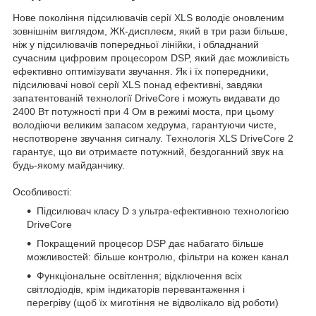
Нове покоління підсилювачів серії XLS володіє оновленим
зовнішнім виглядом, ЖК-дисплеєм, який в три рази більше,
ніж у підсилювачів попередньої лінійки, і обладнаний
сучасним цифровим процесором DSP, який дає можливість
ефективно оптимізувати звучання. Як і їх попередники,
підсилювачі нової серії XLS понад ефективні, завдяки
запатентованій технології DriveCore і можуть видавати до
2400 Вт потужності при 4 Ом в режимі моста, при цьому
володіючи великим запасом хедрума, гарантуючи чисте,
неспотворене звучання сигналу. Технологія XLS DriveCore 2
гарантує, що ви отримаєте потужний, бездоганний звук на
будь-якому майданчику.
Особливості:
Підсилювач класу D з ультра-ефективною технологією
DriveCore
Покращений процесор DSP дає набагато більше
можливостей: більше контролю, фільтри на кожен канал
Функціональне освітлення; відключення всіх
світлодіодів, крім індикаторів перевантаження і
перегріву (щоб їх миготіння не відволікало від роботи)