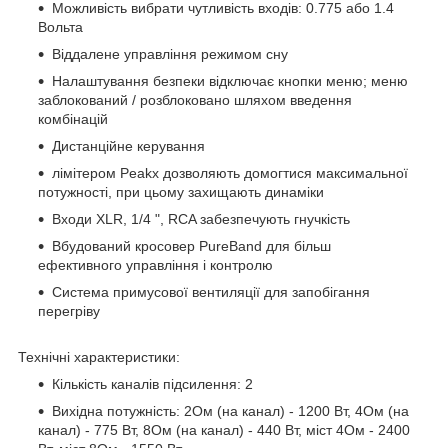
Можливість вибрати чутливість входів: 0.775 або 1.4
Вольта
Віддалене управління режимом сну
Налаштування безпеки відключає кнопки меню; меню
заблокований / розблоковано шляхом введення
комбінацій
Дистанційне керування
лімітером Peakx дозволяють домогтися максимальної
потужності, при цьому захищають динаміки
Входи XLR, 1/4 ", RCA забезпечують гнучкість
Вбудований кросовер PureBand для більш
ефективного управління і контролю
Система примусової вентиляції для запобігання
перегріву
Технічні характеристики:
Кількість каналів підсилення: 2
Вихідна потужність: 2Ом (на канал) - 1200 Вт, 4Ом (на
канал) - 775 Вт, 8Ом (на канал) - 440 Вт, міст 4Ом - 2400