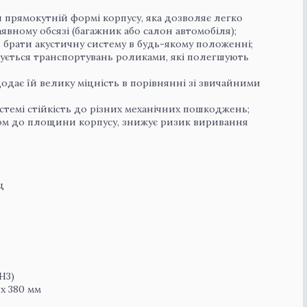
и прямокутній формі корпусу, яка дозволяє легко
явному обсязі (багажник або салон автомобіля);
ь брати акустичну систему в будь-якому положенні;
ується транспортувань роликами, які полегшують
одає їй велику міцність в порівнянні зі звичайними
темі стійкість до різних механічних пошкоджень;
том до площини корпусу, знижує ризик виривання
ц
DH3)
 x 380 мм