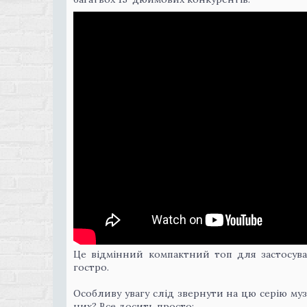
Це відмінний компактний топ для застосува
гостро.
Особливу увагу слід звернути на цю серію м
них? Все досить просто: