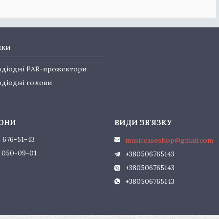
нки
одіодні PAR-прожектори
одіодні голови
) 676-51-43
musiccaseshop@gmail.com
) 050-09-01
+380506765143
+380506765143
+380506765143