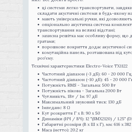
ці системи легко транспортувати, завдяк
складати акустичні системи в будь-якому на
мають універсальні ручки, які дозволяют
опціонально акустична система комплект
транспортування на великі відстані;
захисна решітка має особливу форму, що д
гратами;
порошкове покриття додає акустичної сис
комутаційна панель, розташована під ку
роз'єму.
Технічні характеристики Electro-Voice TX1122
Частотний діапазон (-3 дБ): 60 - 20 000 Гц
Частотний діапазон (-10 дБ): 45 - 20 000 Г
Потужність RMS - Загальна: 500 Вт
Потужність пікова - Загальна 2000 Вт
Чутливість, 1Вт / 1м: 97 дБ
Максимальний звуковий тиск: 130 дБ
Імпеданс: 8 Ω
Кут розкриття Г x В: 90 x 50
Динаміки (НЧ / ВЧ): 12 "(SMX2120) / 1.25" (
Габаритні розміри (В x Ш x Г), мм: 616 x 382
Маса (нетто): 20.2 кг