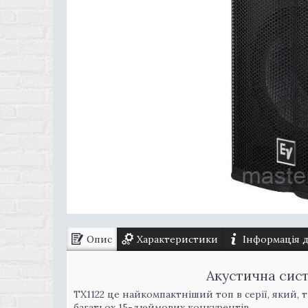
Опис
Характеристики
Інформація 
Акустична сист
TX1122 це найкомпактніший топ в серії, який, 
багатьох 15-дюймових конкурентів.