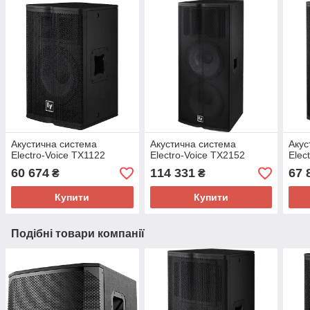
Акустична система
Акустична система
Акус
Electro-Voice TX1122
Electro-Voice TX2152
Elec
60 674
114 331
67 
₴
₴
Купити
Купити
Подібні товари компанії