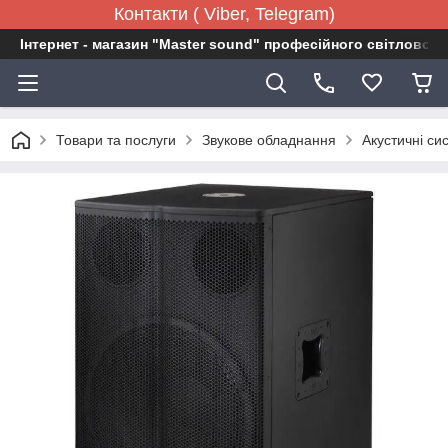
Контакти ( Viber, Telegram)
Інтернет - магазин "Master sound" професійного світловог
Товари та послуги
Звукове обладнання
Акустичні си