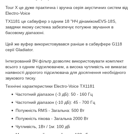
Tour X це дуже практична і зручна серія акустичних систем від
Electro-Voice
TX1181 це сабвуфер з одним 18 "НЧ дінамікомEVS-18S,
завдяки якому система забезпечує потужне звучання в
басовому діапазоні.
Цей же вуфер використовувався раніше в сабвуфере G118
серії Gladiator.
Інтегрований ВЧ фільтр дозволяє використовувати комплект
всього з одним підсилювачем, а висока чутливість не вимагає
наявності дорогого підсилювача для досягнення необхідного
звукового тиску.
Технічні характеристики Electro-Voice TX1181
Частотний діапазон (-3 дБ): 50 - 160 Гц
Частотний діапазон (-10 дБ): 45 - 700 Гц
Потужність RMS - Загальна: 500 Вт
Потужність пікова - Загальна 2000 Вт
Чутливість, 1Вт / 1м: 100 дБ