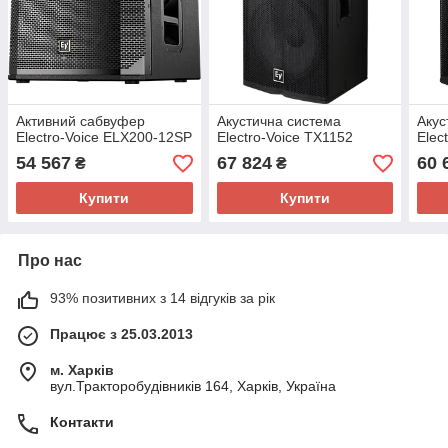
Активний сабвуфер
Акустична система
Акус
Electro-Voice ELX200-12SP
Electro-Voice TX1152
Elec
54 567
67 824
60 
₴
₴
Купити
Купити
Про нас
93% позитивних з 14 відгуків за рік
Працює з 25.03.2013
м. Харків
вул.Тракторобудівників 164, Харків, Україна
Контакти