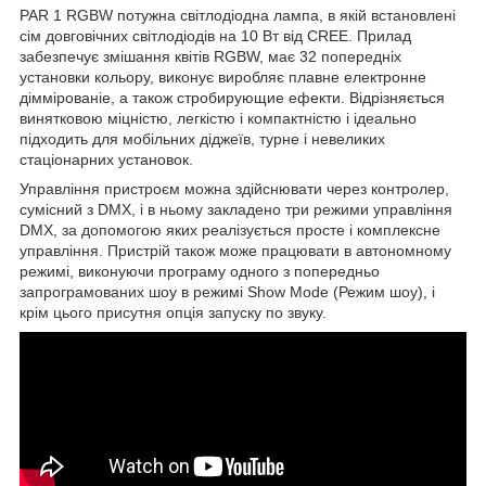
PAR 1 RGBW потужна світлодіодна лампа, в якій встановлені
сім довговічних світлодіодів на 10 Вт від CREE. Прилад
забезпечує змішання квітів RGBW, має 32 попередніх
установки кольору, виконує виробляє плавне електронне
діммірованіе, а також стробирующие ефекти. Відрізняється
винятковою міцністю, легкістю і компактністю і ідеально
підходить для мобільних діджеїв, турне і невеликих
стаціонарних установок.
Управління пристроєм можна здійснювати через контролер,
сумісний з DMX, і в ньому закладено три режими управління
DMX, за допомогою яких реалізується просте і комплексне
управління. Пристрій також може працювати в автономному
режимі, виконуючи програму одного з попередньо
запрограмованих шоу в режимі Show Mode (Режим шоу), і
крім цього присутня опція запуску по звуку.