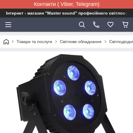
Контакти ( Viber, Telegram)
Інтернет - магазин "Master sound" професійного світловог
Товари та послуги
Світлове обладнання
Світлодіодн