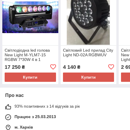
Світлодіодна led голова
Світловий Led прилад City
Світ
New Light M-YLM7-15
Light ND-02A RGBWUV
New 
RGBW 7*30W 4 в 1
Ligh
1
17 250
4 140
2 6
₴
₴
Купити
Купити
Про нас
93% позитивних з 14 відгуків за рік
Працює з 25.03.2013
м. Харків