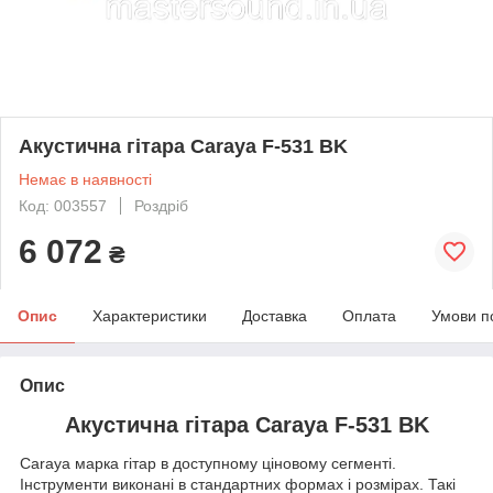
Акустична гітара Caraya F-531 BK
Немає в наявності
Код: 003557
Роздріб
6 072
₴
Опис
Характеристики
Доставка
Оплата
Умови п
Опис
Акустична гітара Caraya F-531 BK
Caraya марка гітар в доступному ціновому сегменті.
Інструменти виконані в стандартних формах і розмірах. Такі