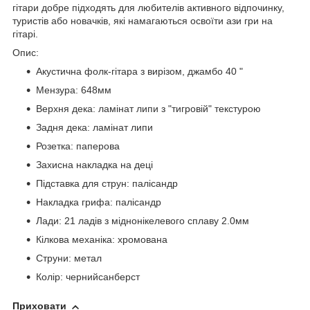
гітари добре підходять для любителів активного відпочинку,
туристів або новачків, які намагаються освоїти ази гри на
гітарі.
Опис:
Акустична фолк-гітара з вирізом, джамбо 40 "
Мензура: 648мм
Верхня дека: ламінат липи з "тигровій" текстурою
Задня дека: ламінат липи
Розетка: паперова
Захисна накладка на деці
Підставка для струн: палісандр
Накладка грифа: палісандр
Лади: 21 ладів з міднонікелевого сплаву 2.0мм
Кілкова механіка: хромована
Струни: метал
Колір: чернийсанберст
Приховати