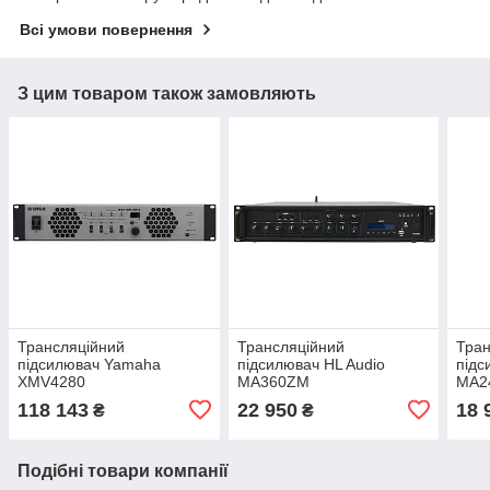
Всі умови повернення
З цим товаром також замовляють
Трансляційний
Трансляційний
Тран
підсилювач Yamaha
підсилювач HL Audio
підс
XMV4280
MA360ZM
MA2
118 143
22 950
18 
₴
₴
Подібні товари компанії