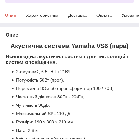
Опис
Характеристики
Доставка
Оплата
Умови п
Опис
Акустична система Yamaha VS6 (пара)
Всепогодна акустична система для інсталяцій і
систем оповіщення.
2-смуговий, 6.5 "НЧ +1" ВЧ,
Потужність 50Вт (прог.),
Перемикна 8Ом або трансформатор 100 / 70В,
Частотний діапазон 80Гц - 20кГц,
Чутливість 90дБ,
Максимальний SPL 110 дБ,
Розміри: 190 x 308 x 219 мм,
Вага: 2.8 кг,
Кріпильні кронштейни в комплекті,