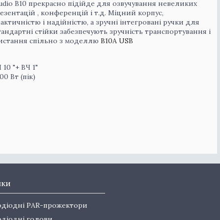
udio B10 прекрасно підійде для озвучування невеликих
зентацій , конференцій і т.д. Міцний корпус,
ктичністю і надійністю, а зручні інтегровані ручки для
тандартні стійки забезпечують зручність транспортування і
ристання спільно з моделлю
B10A USB
10 "+ ВЧ 1"
00 Вт (пік)
нки
одіодні PAR-прожектори
одіодні голови