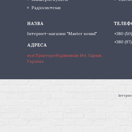
Радіосистеми
Інтернет-магазин "Master sound"
+380 (50
+380 (97
вул.Тракторобудівників 164, Харків,
Україна