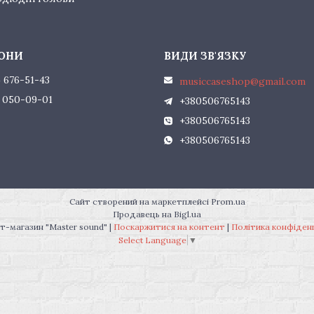
) 676-51-43
musiccaseshop@gmail.com
) 050-09-01
+380506765143
+380506765143
+380506765143
Сайт створений на маркетплейсі
Prom.ua
Продавець на Bigl.ua
Інтернет-магазин "Master sound" |
Поскаржитися на контент
|
Політика конфіден
Select Language
▼