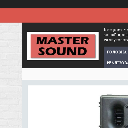
Інтернет - 
sound" про
та звуково
ГОЛОВНА
РЕАЛІЗОВ