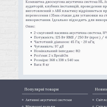
Компактна двосмугова акустична система HL A
аудиторій, клубних інсталяцій, проведення пре
виготовлений з ABS пластику відрізняється пра
перенесення і 35мм стакан для установки на с
використання. Ідеально підходить для вико
Опис:
2-смуговий пасивна акустична система, НЧ 
Потужність: 125 Вт RMS / 250 Вт (прог.) / 4
Частотний діапазон: 45 Гц - 20 кГц
Чутливість: 97 дБ
Номінальний імпеданс: 8Ω
Роз'єми: 2 x SpeakOn
Розміри: 368 x 338 x 540 мм
Вага: 8 кг
Популярні товари
Нови
Активні акустичні системи
Світл
Мікшерні пульти
Світл