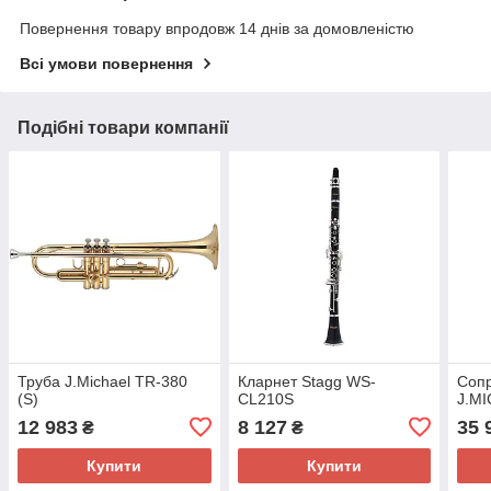
Повернення товару впродовж 14 днів за домовленістю
Всі умови повернення
Подібні товари компанії
Труба J.Michael TR-380
Кларнет Stagg WS-
Соп
(S)
CL210S
J.MI
12 983
8 127
35 
₴
₴
Купити
Купити