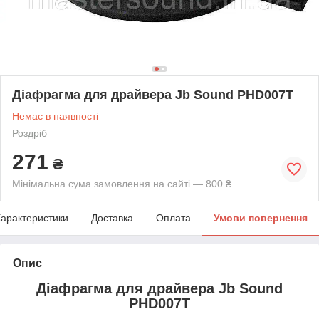
Діафрагма для драйвера Jb Sound PHD007T
Немає в наявності
Роздріб
271
₴
Мінімальна сума замовлення на сайті — 800 ₴
арактеристики
Доставка
Оплата
Умови повернення
Опис
Діафрагма для драйвера Jb Sound
PHD007T