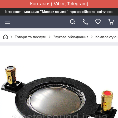
Контакти ( Viber, Telegram)
Інтернет - магазин "Master sound" професійного світловог
Товари та послуги
Звукове обладнання
Комплектующ