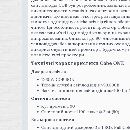
світлодіодів COB був розроблений, завдяки п
використовувати механічні та електронні аспе
відбивача, що відбиває текстури, розташуванн
широку і однорідну емісію всіх відтінків, збе
чином. Ця особливість робить проектор Cobeo
включаючи м'які і однорідні кольори на екрані
випромінювання, близької до 90. Алюмінієви
тепловіддачі без використання гучних охоло
використовувати цей проектор в будь-якому типі
повністю тихі проектори.
Технічні характеристики Cobe ONE
Джерело світла
1X60W COB RGB
Термін служби світлодіодів:>50.000h
Частота оновлення світлодіодів:>400 Гц 
Оптична система
Кут променя: 90
Світловий потік 1100 люкс @ 2mt (90)
Кольорова система
Світлодіодний джерело 3 в 1 RGB Full Col