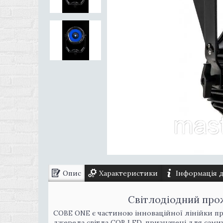
Опис
Характеристики
Інформація 
Світлодіодний про
COBE ONE є частиною інноваційної лінійки пр
джерела світла COB LED, призначені для самих