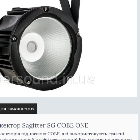
для замовлення
жектор Sagitter SG COBE ONE
оекторів під назвою COBE, які використовують сучасні
 різних потреб в світі развлеченій.Его унікальне джерело