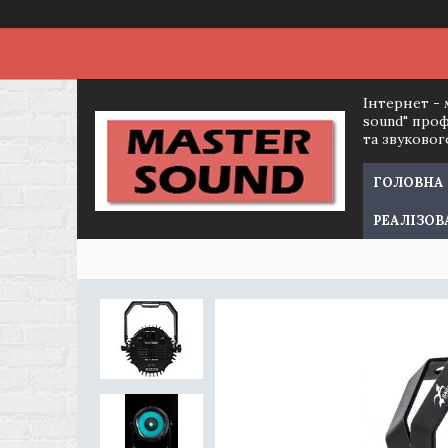
Інтернет - 
sound" про
та звуково
ГОЛОВНА
РЕАЛІЗОВ