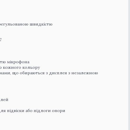
з регульованою швидкістю
7
стю мікрофона
ю кожного кольору
мами, що обираються з дисплея з незалежною
плей
я підвіски або підлоги опори