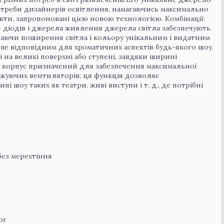
отреби дизайнерів освітлення, намагаючись максимально
кти, запропоновані цією новою технологією. Комбінації:
я діодів і джерела живлення джерела світла забезпечують
рігаючи поширення світла і кольору унікальним і видатним
ne відповідним для хроматичних аспектів будь-якого шоу,
 на великі поверхні або ступені, завдяки ширині
й корпус призначений для забезпечення максимальної
джуючих вентиляторів; ця функція дозволяє
 шоу таких як театри, живі виступи і т. д., де потрібні
без мерехтіння
or