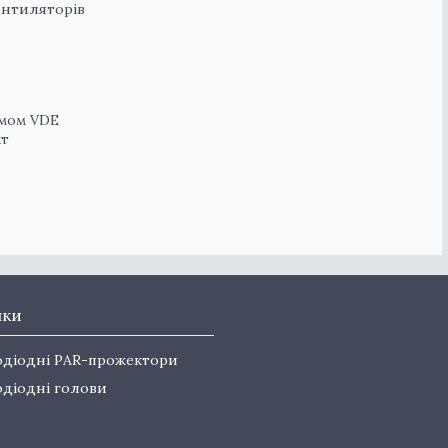
ентиляторів
ємом VDE
кт
нки
одіодні PAR-прожектори
одіодні голови