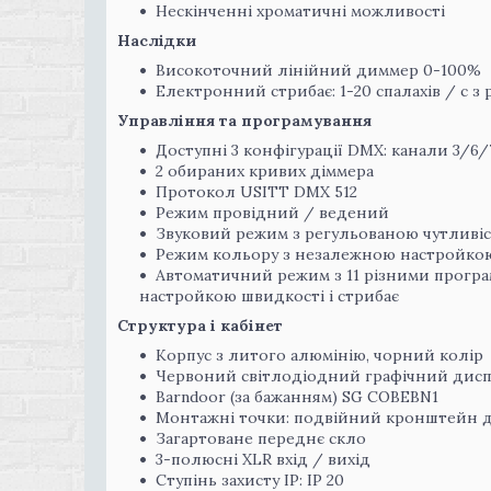
Нескінченні хроматичні можливості
Наслідки
Високоточний лінійний диммер 0-100%
Електронний стрибає: 1-20 спалахів / с 
Управління та програмування
Доступні 3 конфігурації DMX: канали 3/6/
2 обираних кривих діммера
Протокол USITT DMX 512
Режим провідний / ведений
Звуковий режим з регульованою чутливі
Режим кольору з незалежною настройко
Автоматичний режим з 11 різними програ
настройкою швидкості і стрибає
Структура і кабінет
Корпус з литого алюмінію, чорний колір
Червоний світлодіодний графічний дис
Barndoor (за бажанням) SG COBEBN1
Монтажні точки: подвійний кронштейн дл
Загартоване переднє скло
3-полюсні XLR вхід / вихід
Ступінь захисту IP: IP 20