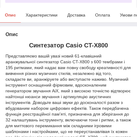
Опис
Характеристики
Доставка
Оплата
Умови п
Опис
Синтезатор Casio CT-X800
Представляємо вашій увазі новий 61-клавішний
аранжувальної синтезатор Casio CT-X800 з 600 тембрами і
195 ритмами, який надає вам повну свободу креативності для
вивчення різних музичних стилів, незалежно від того,
складаєте ви, аранжіруете або виступаєте наживо. Музичний
інструмент оснащений фірмовим, вдосконаленим
генератором звучання AiX, який з високою точністю відтворює
найтонші нюанси звучання і артикуляцію акустичних
інструментів. Доводьте ваші звуки до досконалості разом з
вбудованим набором цифрових ефектів. Також передбачена
функція реєстраційної пам'яті, призначена для зберігання до
32 налаштувань інструменту, включаючи тони і ритми, а також
для миттєвого перемикання між складними ігровими
шаблонами і настройками, що не переустанавлівая їх кожен