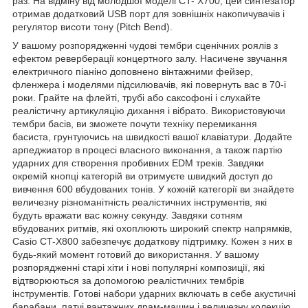
раз. На відміну від молодшої моделі CT- X700, цей синтезатор
отримав додатковий USB порт для зовнішніх накопичувачів і
регулятор висоти тону (Pitch Bend).
У вашому розпорядженні чудові тембри сценічних роялів з
ефектом реверберації концертного залу. Насичене звучання
електричного піаніно доповнено вінтажними фейзер,
фленжера і моделями підсилювачів, які повернуть вас в 70-і
роки. Грайте на флейті, трубі або саксофоні і слухайте
реалістичну артикуляцію дихання і вібрато. Використовуючи
тембри басів, ви зможете почути техніку перемикання
басиста, грунтуючись на швидкості вашої клавіатури. Додайте
арпеджиатор в процесі власного виконання, а також партію
ударних для створення пробивних EDM треків. Завдяки
окремій кнопці категорій ви отримуєте швидкий доступ до
вивчення 600 вбудованих тонів. У кожній категорії ви знайдете
величезну різноманітність реалістичних інструментів, які
будуть вражати вас кожну секунду. Завдяки сотням
вбудованих ритмів, які охоплюють широкий спектр напрямків,
Casio CT-X800 забезпечує додаткову підтримку. Кожен з них в
будь-який момент готовий до використання. У вашому
розпорядженні старі хіти і нові популярні композиції, які
відтворюються за допомогою реалістичних тембрів
інструментів. Готові набори ударних включать в себе акустичні
барабани, патчі вантажних драм-машин і величезну колекцію