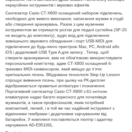
перкусійних інструментів і звукових ефектів.
Синтезатор Casio CT-X800 оснащений набором підключень,
необхідних для живого виконання, написання музики в студії
або створення аранжувань. Разом з цим музичним
інструментом ви отримуєте роз'єм для педалі сустейна (SP-20
не входить до комплекту), аудіо вхід для підключення
зовнішнього звукового обладнання і порт USB-MIDI для
підключення до будь-якого пристрою Mac, PC, Android або
iOS і додатковий USB Type A для запису . Тепер, щоб
створити аранжування, вам не обов'язково використовувати
персональний комп'ютер, адже CT-X800 оснащений 6-
трекових MIDI-секвенсором, який вміщує до п'яти
оригінальних пісень. Вбудована технологія Step-Up Lesson
спрощує вивчення пісень, при цьому на РК-дисплеї
відображаються правильні аплікатури і позначення.
Портативний синтезатор Casio CT-X800 з 61-нотною
клавіатурою надає багато корисного для початківців
музикантів, а також професіоналів, яким потрібний
компактний, легкий, і в той же час надійний інструмент з
відмінними тембрами і додатковим харчуванням від
батарейок. У комплекті поставляється пюпітр і адаптер
харчування AD-E95100L.