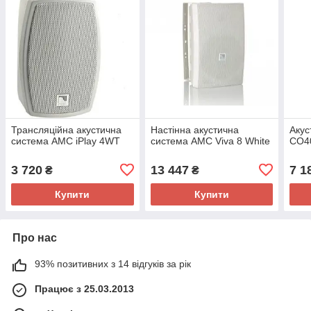
Трансляційна акустична
Настінна акустична
Акус
система AMC iPlay 4WT
система AMC Viva 8 White
CO4
3 720
13 447
7 1
₴
₴
Купити
Купити
Про нас
93% позитивних з 14 відгуків за рік
Працює з 25.03.2013