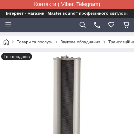
Контакти ( Viber, Telegram)
Інтернет - магазин "Master sound" професійного світловог
Товари та послуги
Звукове обладнання
Трансляційн
Топ продажів