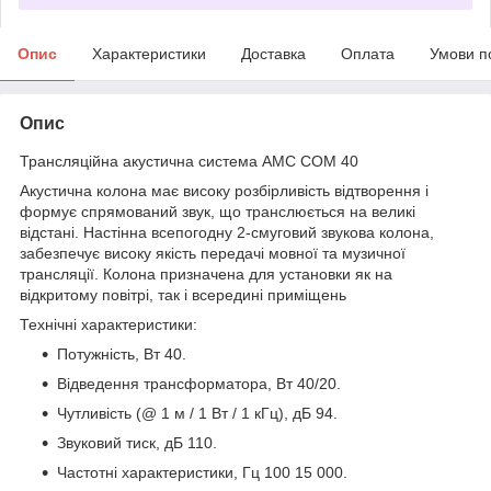
Опис
Характеристики
Доставка
Оплата
Умови п
Опис
Трансляційна акустична система AMC COM 40
Акустична колона має високу розбірливість відтворення і
формує спрямований звук, що транслюється на великі
відстані. Настінна всепогодну 2-смуговий звукова колона,
забезпечує високу якість передачі мовної та музичної
трансляції. Колона призначена для установки як на
відкритому повітрі, так і всередині приміщень
Технічні характеристики:
Потужність, Вт 40.
Відведення трансформатора, Вт 40/20.
Чутливість (@ 1 м / 1 Вт / 1 кГц), дБ 94.
Звуковий тиск, дБ 110.
Частотні характеристики, Гц 100 15 000.