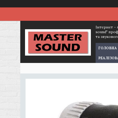
Інтернет - 
sound" про
та звуково
ГОЛОВНА
РЕАЛІЗОВ