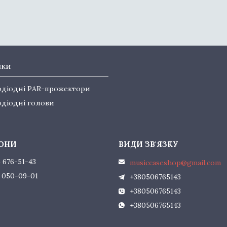
нки
одіодні PAR-прожектори
одіодні голови
) 676-51-43
musiccaseshop@gmail.com
) 050-09-01
+380506765143
+380506765143
+380506765143