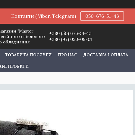
Контакти ( Viber, Telegram)
050-676-51-43
магазин "Master
+380 (50) 676-51-43
фесійного світлового
+380 (97) 050-09-01
го обладнання
ТОВАРИ ТА ПОСЛУГИ
ПРО НАС
ДОСТАВКА І ОПЛАТА
АНІ ПРОЕКТИ