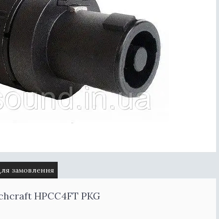
для замовлення
tchcraft HPCC4FT PKG