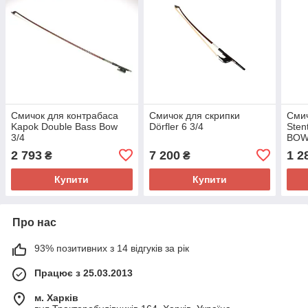
Смичок для контрабаса
Смичок для скрипки
Смич
Kapok Double Bass Bow
Dörfler 6 3/4
Sten
3/4
BOW
1/2
2 793
7 200
1 2
₴
₴
Купити
Купити
Про нас
93% позитивних з 14 відгуків за рік
Працює з 25.03.2013
м. Харків