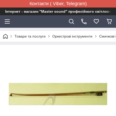
Контакти ( Viber, Telegram)
Інтернет - магазин "Master sound" професійного світловог
Товари та послуги
Оркестрові інструменти
Смичкові 