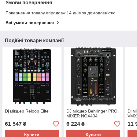
Умови повернення
Повернення товару впродовж 14 днів за домовленістю
Всі умови повернення
Подібні товари компанії
Dj мікшер Reloop Elite
DJ мікшер Behringer PRO
Dj м
MIXER NOX404
VMX
61 547
6 224
11 
₴
₴
Купити
Купити