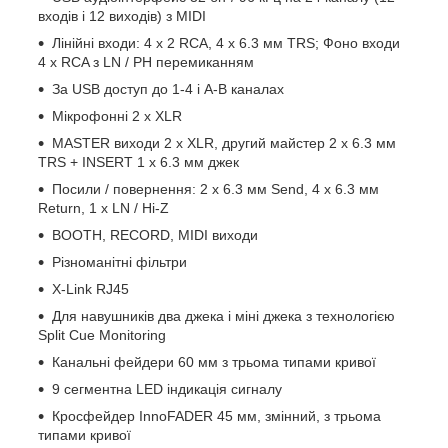
входів і 12 виходів) з MIDI
Лінійні входи: 4 х 2 RCA, 4 x 6.3 мм TRS; Фоно входи
4 х RCA з LN / PH перемиканням
За USB доступ до 1-4 і A-B каналах
Мікрофонні 2 х XLR
MASTER виходи 2 х XLR, другий майстер 2 х 6.3 мм
TRS + INSERT 1 x 6.3 мм джек
Посили / повернення: 2 х 6.3 мм Send, 4 х 6.3 мм
Return, 1 х LN / Hi-Z
BOOTH, RECORD, MIDI виходи
Різноманітні фільтри
X-Link RJ45
Для навушників два джека і міні джека з технологією
Split Cue Monitoring
Канальні фейдери 60 мм з трьома типами кривої
9 сегментна LED індикація сигналу
Кросфейдер InnoFADER 45 мм, змінний, з трьома
типами кривої