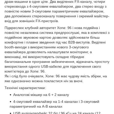
драм-машини в одне ціле. Два виділених FX-каналу, чотири
стереовхода з 4-смуговим еквалайзером, два стерео входу з
повністю новим 3-смуговим параметричним еквалайзером,
два допоміжних стереоканалу повернення і окремий майстер-
вхід для зовнішніх FX-пристроїв.
Підкреслює клубний авторитет Xone: 96 і нова подвійна і
повністю незалежна система предпрослушкі, яка в комплексі з
подвійною звуковою картою дозволяє здійснювати більш
комфортне і плавне зведення під час B2B-виступів. Виділені
booth-виходи з використанням нового 3-смугового
еквалайзера дозволяють налаштувати моніторинг, а
виконавці, які використовують складне гібридне
багатоканальне програмне забезпечення, відзначать простоту
використання одного USB-кабелю для підключення свого
комп'ютера до Xone: 96.
Як і слід було очікувати, Xone: 96 має чудову якість збірки, на
яке однозначно можна покластися ніч за вночі.
Технічні характеристики:
Аналогові мікшер на 6 + 2 каналу
4-смуговий еквалайзер на 1-4 каналах і 3-смуговий
параметричний на A-B каналах
USB аудіоінтерфейс 32 біт / 96 кГц на 24 каналу (12