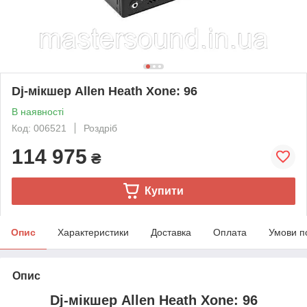
Dj-мікшер Allen Heath Xone: 96
В наявності
Код: 006521
Роздріб
114 975
₴
Купити
Опис
Характеристики
Доставка
Оплата
Умови п
Опис
Dj-мікшер Allen Heath Xone: 96