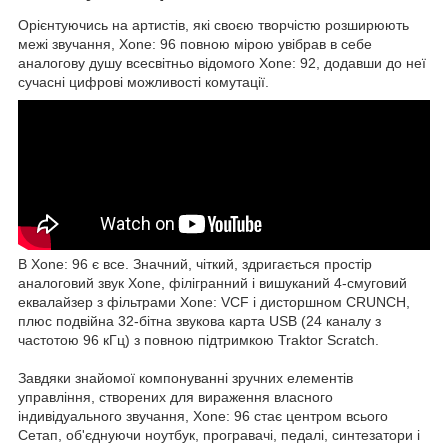
Орієнтуючись на артистів, які своєю творчістю розширюють
межі звучання, Xone: 96 повною мірою увібрав в себе
аналогову душу всесвітньо відомого Xone: 92, додавши до неї
сучасні цифрові можливості комутації.
В Xone: 96 є все. Значний, чіткий, здригається простір
аналоговий звук Xone, філігранний і вишуканий 4-смуговий
еквалайзер з фільтрами Xone: VCF і дисторшном CRUNCH,
плюс подвійна 32-бітна звукова карта USB (24 каналу з
частотою 96 кГц) з повною підтримкою Traktor Scratch.
Завдяки знайомої компонуванні зручних елементів
управління, створених для вираження власного
індивідуального звучання, Xone: 96 стає центром всього
Сетап, об'єднуючи ноутбук, програвачі, педалі, синтезатори і