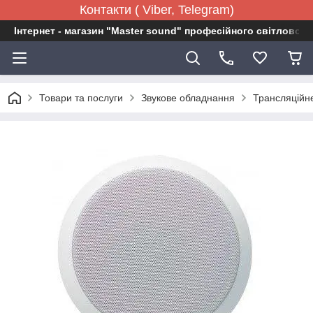
Контакти ( Viber, Telegram)
Інтернет - магазин "Master sound" професійного світловог
Товари та послуги
Звукове обладнання
Трансляційн