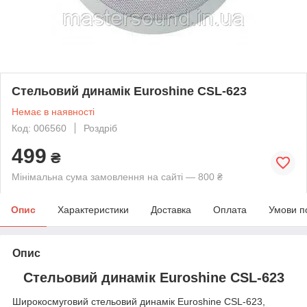
Стельовий динамік Euroshine CSL-623
Немає в наявності
Код: 006560
Роздріб
499
₴
Мінімальна сума замовлення на сайті — 800 ₴
Опис
Характеристики
Доставка
Оплата
Умови п
Опис
Стельовий динамік Euroshine CSL-623
Широкосмуговий стельовий динамік Euroshine CSL-623,