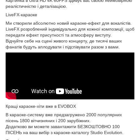
Картинка в Ultra HD 4K 60FPS здивує вас своєю неймовірною
реалістичністю і деталізацією.
LiveFX-караоке
Ми створили абсолютно новий караоке-ефект для вокалістів.
LiveFX розроблений індивідуально для кожної композиції, щоб
передати ефект присутності та атмосферу виступу.
Відчуйте себе на сцені живого концерту, де тисячі ваших
фанатів будуть аплодувати і підспівувати разом з вами.
Кращі караоке-хіти вже в EVOBOX
В караоке-систему вже предзагружено 2000 популярних
пісень 1800 вітчизняних і 200 зарубіжних.
Додатково ви можете завантажити БЕЗКОШТОВНО 100
ПІСЕНЬ на ваш вибір з караоке-каталогу Studio Evolution.