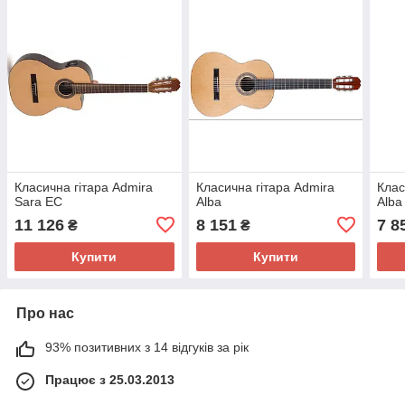
Класична гітара Admira
Класична гітара Admira
Клас
Sara EC
Alba
Alba
11 126
8 151
7 8
₴
₴
Купити
Купити
Про нас
93% позитивних з 14 відгуків за рік
Працює з 25.03.2013