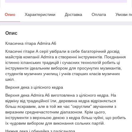
Опис
Характеристики
Доставка
Оплата
Умови п
Опис
Класична гітара Admira A6
Класичні гітари А серії увібрали в себе багаторічний досвід
майстрів компанії Аdmira в створенні інструментів. Поєднання
істинно іспанських традицій і сучасних технологій робить ці
інструменти ідеальним вибором для просунутих музикантів,
студентів музичних училищ і учнів старших класів музичних
шкіл.
Верхня дека з цілісного кедра
Верхня дека Admira A6 виготовлена з цілісного кедра. На
відміну від традиційної їли, деревина кедра відрізняється
більш яскравим, але в той же час "округлим" звучанням з
виразним среднечастотним діапазоном. Крім цього,
інструменти з верхньою декою з кедра більш чуйні, що робить
їх чудовим вибором для виконання сольних партій.
Нижня дека і обичайка з палісандра