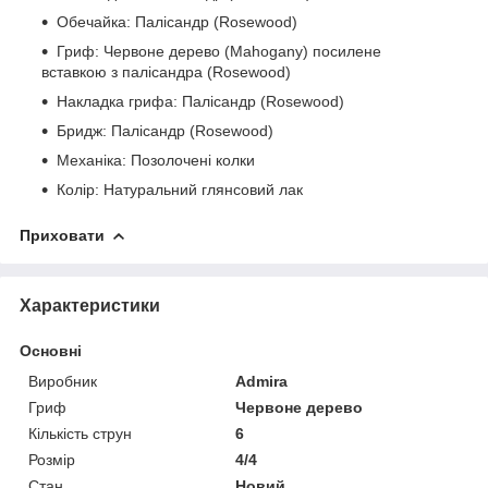
Обечайка: Палісандр (Rosewood)
Гриф: Червоне дерево (Mahogany) посилене
вставкою з палісандра (Rosewood)
Накладка грифа: Палісандр (Rosewood)
Бридж: Палісандр (Rosewood)
Механіка: Позолочені колки
Колір: Натуральний глянсовий лак
Приховати
Характеристики
Основні
Виробник
Admira
Гриф
Червоне дерево
Кількість струн
6
Розмір
4/4
Стан
Новий