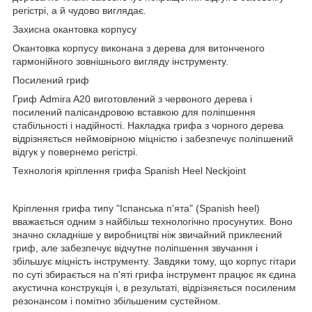
регістрі, а й чудово виглядає.
Захисна окантовка корпусу
Окантовка корпусу виконана з дерева для витонченого
гармонійного зовнішнього вигляду інструменту.
Посилений гриф
Гриф Admira A20 виготовлений з червоного дерева і
посилений палісандровою вставкою для поліпшення
стабільності і надійності. Накладка грифа з чорного дерева
відрізняється неймовірною міцністю і забезпечує поліпшений
відгук у повернемо регістрі.
Технологія кріплення грифа Spanish Heel Neckjoint
Кріплення грифа типу "Іспанська п'ята" (Spanish heel)
вважається одним з найбільш технологічно просунутих. Воно
значно складніше у виробництві ніж звичайний приклеєний
гриф, але забезпечує відчутне поліпшення звучання і
збільшує міцність інструменту. Завдяки тому, що корпус гітари
по суті збирається на п'яті грифа інструмент працює як єдина
акустична конструкція і, в результаті, відрізняється посиленим
резонансом і помітно збільшеним сустейном.