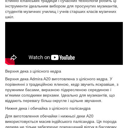
істинно іспанських традицій і сучасних технологій робить ці
інструменти ідеальним вибором для просунутих музикантів,
студентів музичних училищ і учнів старших класів музичних
шкіл.
Верхня дека з цілісного кедра
Верхня дека Admira A20 виготовлена з цілісного кедра. У
порівнянні з традиційною ялиною, кедр звучить яскравіше, з
пружними басами, виразною підкресленою серединою і
м'якими солодкими верхами. Ідеально для музикантів, що
віддають перевагу більш округле і щільне звучання.
Нижня дека і обичайка з цілісного палісандра
Для виготовлення обечайки і нижньої деки А20
використовується масив індійського палісандра. Ця порода
дерева не тільки забезпечує покращений відгук в басовому