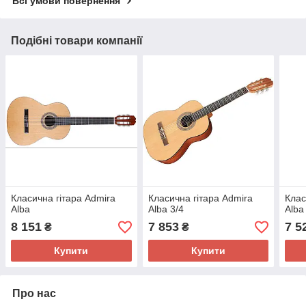
Всі умови повернення
Подібні товари компанії
Класична гітара Admira
Класична гітара Admira
Клас
Alba
Alba 3/4
Alba
8 151
7 853
7 5
₴
₴
Купити
Купити
Про нас