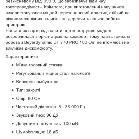
безкисневому міді 999.9, що забезпечує відмінну
токопроводімость. Крім того, при виготовленні навушників
використовувався міцний нерезонансний пластик, стійкий до
різних механічних впливів і не деренчить під час роботи
пристрою.
Наостанок варто відзначити, що конструкція моделі
розроблялася з орієнтацією на комфорт, тому навіть тривала
робота з Beyerdynamic DT 770 PRO / 80 Om не втомлює і не
викликає дискомфорту.
Характеристики:
М'яка головний стяжка
Регульовані, з міцної сталі наголов'я
Велюрові амбушюри
Тип: закриті
Опір: 80 Ом
Частотний діапазон: 5 - 35 000 Гц
Звуковий тиск: 96 Дб
Допустима потужність: 100 мВт
Шумоізоляція: 18 дБ