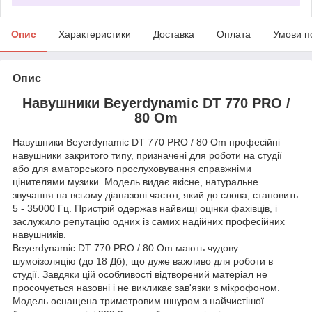
Опис
Характеристики
Доставка
Оплата
Умови п
Опис
Навушники Beyerdynamic DT 770 PRO /
80 Om
Навушники Beyerdynamic DT 770 PRO / 80 Om професійні
навушники закритого типу, призначені для роботи на студії
або для аматорського прослуховування справжніми
цінителями музики. Модель видає якісне, натуральне
звучання на всьому діапазоні частот, який до слова, становить
5 - 35000 Гц. Пристрій одержав найвищі оцінки фахівців, і
заслужило репутацію одних із самих надійних професійних
навушників.
Beyerdynamic DT 770 PRO / 80 Om мають чудову
шумоізоляцію (до 18 Дб), що дуже важливо для роботи в
студії. Завдяки цій особливості відтворений матеріал не
просочується назовні і не викликає зав'язки з мікрофоном.
Модель оснащена триметровим шнуром з найчистішої