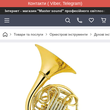
Контакти ( Viber, Telegram)
Інтернет - магазин "Master sound" професійного світловог
Товари та послуги
Оркестрові інструменти
Духові ін