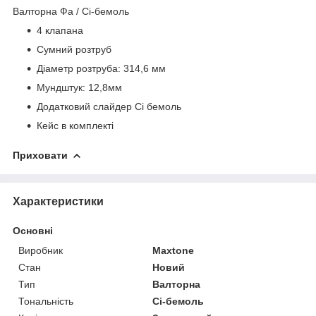
Валторна Фа / Сі-бемоль
4 клапана
Сумний розтруб
Діаметр розтруба: 314,6 мм
Мундштук: 12,8мм
Додатковий слайдер Сі бемоль
Кейс в комплекті
Приховати
Характеристики
Основні
Виробник
Maxtone
Стан
Новий
Тип
Валторна
Тональність
Сі-бемоль