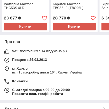
Валторна Maxtone
Баритон Maxtone
Скри
THC53S 4LD
TBC53L2 (TBC96L)
Stud
23 677
28 770
6 3
₴
₴
Купити
Купити
Про нас
93% позитивних з 14 відгуків за рік
Працює з 25.03.2013
м. Харків
вул.Тракторобудівників 164, Харків, Україна
Контакти
Сьогодні працює з 09:00 до 20:00
Показати весь графік роботи
Про нас