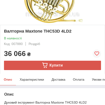
Валторна Maxtone THC53D 4LD2
В наявності
Код: 007880
Роздріб
36 066
₴
Купити
Опис
Характеристики
Доставка
Оплата
Умови п
Опис
Духовий інструмент
Валторна Maxtone THC53D 4LD2