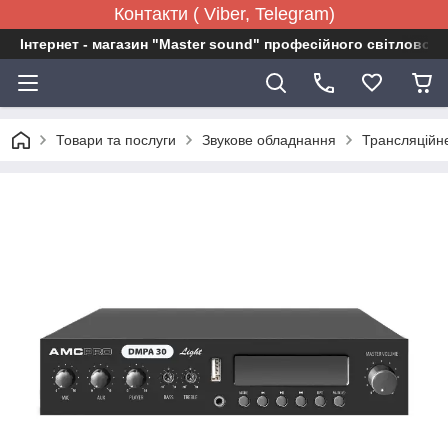
Контакти ( Viber, Telegram)
Інтернет - магазин "Master sound" професійного світловог
Товари та послуги
Звукове обладнання
Трансляційн