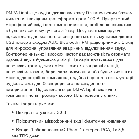
DMPA Light - це аудіопідсилювач класу D з імпульсним блоком
живлення і вихідним трансформатором 100 В. Пріоритетний
мікрофонний вхід і фантомне живлення, щоб легко вписатися
в будь-яку систему гучного зв'язку. Ці сучасні мікшируюч
підсилювачі для мовного оповіщення містять мультимедійний
USB-плеєр з входом AUX, Bluetooth і FM-радіоприймачі, 1 вхід
для мікрофона, управління аварійним відключенням звуку.
Контролер низьких і високих частот дає можливість отримати
чудовий звук в будь-якому місці. Ця серія призначена для
невеликих громадських місць, таких як заправні станції,
невеликі магазини, бари, зали очікування або будь-яких інших
місцях, де потрібно компактна, надійна і проста в експлуатації
аудіосистема для безперервного повсякденного
використання. Підсилювачі серії DMPA Light виключно
компактні і легкі - розміри всього 1U в половину стійки.
Технічні характеристики:
Вихідна потужність: 30 Вт
Пріоритетний мікрофонний вхід і фантомне живлення
Входи: 1 збалансований Phon; 1x стерео RCA; 1x 3,5
мм TRS джек